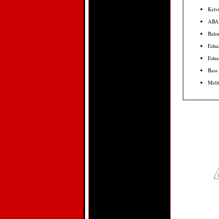
Kelvi
ABAP
Balon
Edua
Eduar
Bass 
Mell