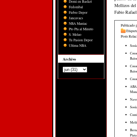
Domi en Basket
Mellizos del
Fedombal
Fabio Rafae
Fiebre Depor
Jancavacs
NBA Maniac
Publicado 
Pto Pta al Minuto
Etiquet
S. Melao
Posts Rela
Tu Pasion Depor
Ultima NBA
Sosúa
Cotor
Balon
Archivo
Cotor
Balon
Cotor
ABAP
Mund
Nave
Sosúa
Conti
Melli
Berna
Plata