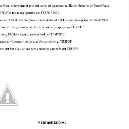
n Morel electo primer pick del sorteo de jugadores del Basket Superior de Puerto Plata
PLATA fija fecha apertura del TBSPOP 2024
cesto al Mediodía premió a los más destacados del baloncesto superior de Puerto Plata
rdos del Batey consigue séptima corona de campeón en el TBSPOP
dos y Mellizos jugarán partido final del TBSPOP 21
encesta 40 puntos y obliga a un 5to partido en el TBSPOP
izos del Sur a ley de uno para coronarse campeón del TBSPOP
0 comentarios: