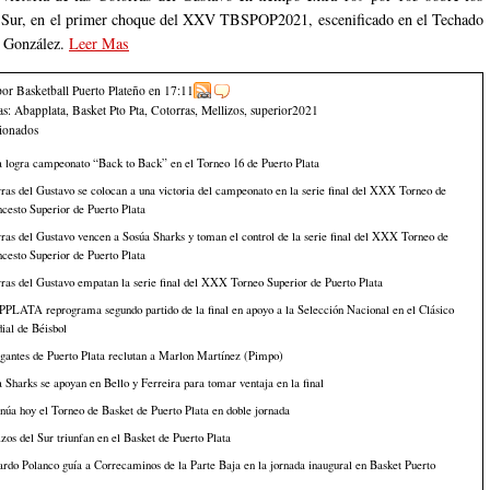
 Sur, en el primer choque del XXV TBSPOP2021, escenificado en el Techado
l González.
Leer Mas
por Basketball Puerto Plateño
en
17:11
as:
Abapplata
,
Basket Pto Pta
,
Cotorras
,
Mellizos
,
superior2021
cionados
 logra campeonato “Back to Back” en el Torneo 16 de Puerto Plata
ras del Gustavo se colocan a una victoria del campeonato en la serie final del XXX Torneo de
cesto Superior de Puerto Plata
ras del Gustavo vencen a Sosúa Sharks y toman el control de la serie final del XXX Torneo de
cesto Superior de Puerto Plata
ras del Gustavo empatan la serie final del XXX Torneo Superior de Puerto Plata
PLATA reprograma segundo partido de la final en apoyo a la Selección Nacional en el Clásico
ial de Béisbol
gantes de Puerto Plata reclutan a Marlon Martínez (Pimpo)
 Sharks se apoyan en Bello y Ferreira para tomar ventaja en la final
núa hoy el Torneo de Basket de Puerto Plata en doble jornada
zos del Sur triunfan en el Basket de Puerto Plata
rdo Polanco guía a Correcaminos de la Parte Baja en la jornada inaugural en Basket Puerto