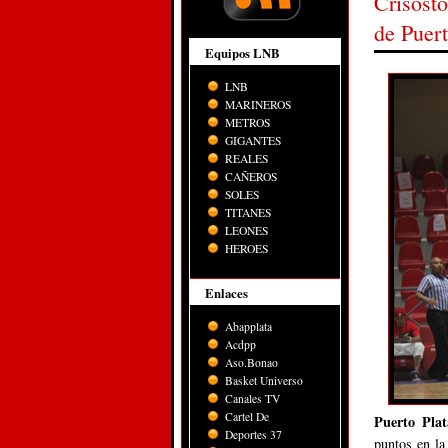
Crisósto
de Puert
Equipos LNB
LNB
MARINEROS
METROS
GIGANTES
REALES
CAÑEROS
SOLES
TITANES
LEONES
HEROES
Enlaces
Abapplata
Acdpp
Aso.Bonao
Basket Universo
Canales TV
Cartel De
Puerto Plat
Deportes 37
puntos en la