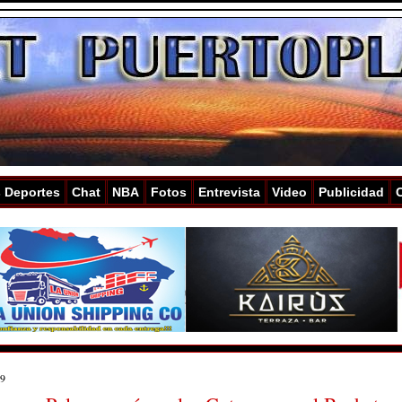
s Deportes
Chat
NBA
Fotos
Entrevista
Video
Publicidad
29