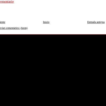
comentario
iente
Inicio
Entrada antigua
nviar comentarios (Atom)