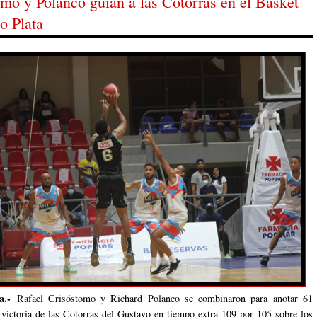
mo y Polanco guían a las Cotorras en el Basket
o Plata
a.-
Rafael Crisóstomo y Richard Polanco se combinaron para anotar 61
 victoria de las Cotorras del Gustavo en tiempo extra 109 por 105 sobre los