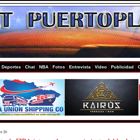
s Deportes
Chat
NBA
Fotos
Entrevista
Video
Publicidad
re 20