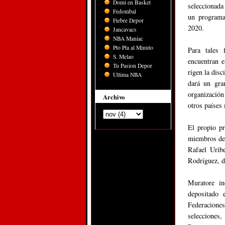
Domi en Basket
seleccionada 
Fedombal
un programa 
Fiebre Depor
2020.
Jancavacs
NBA Maniac
Pto Pta al Minuto
Para tales 
S. Melao
encuentran e
Tu Pasion Depor
rigen la disc
Ultima NBA
dará un gra
organizació
Archivo
otros países 
El propio pr
miembros del
Rafael Urib
Rodríguez, d
Muratore in
depositado 
Federacione
selecciones