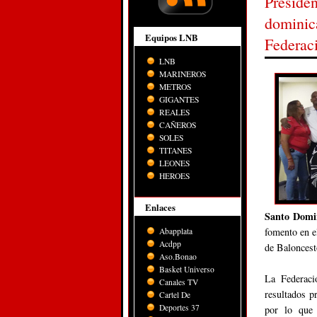
Presiden
dominic
Equipos LNB
Federac
LNB
MARINEROS
METROS
GIGANTES
REALES
CAÑEROS
SOLES
TITANES
LEONES
HEROES
Enlaces
Santo Domi
fomento en e
Abapplata
Acdpp
de Balonces
Aso.Bonao
Basket Universo
La Federaci
Canales TV
resultados p
Cartel De
Deportes 37
por lo que 