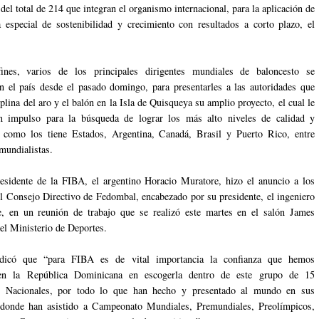
del total de 214 que integran el organismo internacional, para la aplicación de
especial de sostenibilidad y crecimiento con resultados a corto plazo, el
fines, varios de los principales dirigentes mundiales de baloncesto se
n el país desde el pasado domingo, para presentarles a las autoridades que
iplina del aro y el balón en la Isla de Quisqueya su amplio proyecto, el cual le
n impulso para la búsqueda de lograr los más alto niveles de calidad y
n como los tiene Estados, Argentina, Canadá, Brasil y Puerto Rico, entre
mundialistas.
esidente de la FIBA, el argentino Horacio Muratore, hizo el anuncio a los
 Consejo Directivo de Fedombal, encabezado por su presidente, el ingeniero
e, en un reunión de trabajo que se realizó este martes en el salón James
el Ministerio de Deportes.
dicó que “para FIBA es de vital importancia la confianza que hemos
en la República Dominicana en escogerla dentro de este grupo de 15
s Nacionales, por todo lo que han hecho y presentado al mundo en sus
, donde han asistido a Campeonato Mundiales, Premundiales, Preolímpicos,