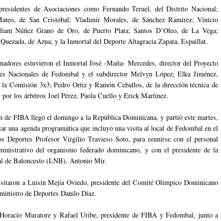
residentes de Asociaciones como Fernando Teruel, del Distrito Nacional;
teo, de San Cristóbal; Vladimir Morales, de Sánchez Ramírez; Vinicio
liam Núñez Grano de Oro, de Puerto Plata; Santos D’Oleo, de La Vega;
 Quezada, de Azua; y la Inmortal del Deporte Altagracia Zapata, Espaillat.
enadores estuvieron el Inmortal José -Maíta- Mercedes, director del Proyecto
nes Nacionales de Fedombal y el subdirector Melvyn López; Elka Jiménez,
 la Comisión 3x3; Pedro Ortiz y Ramón Ceballos, de la dirección técnica de
por los árbitros Joel Pérez, Paola Cuello y Erick Martínez.
n de FIBA llegó el domingo a la República Dominicana, y partió este martes,
tar una agenda programática que incluyó una visita al local de Fedombal en el
os Deportes Profesor Virgilio Travieso Soto, para reunirse con el personal
ministrativo del organismo federado dominicano, y con el presidente de la
al de Baloncesto (LNB), Antonio Mir.
sitaron a Luisín Mejía Oviedo, presidente del Comité Olímpico Dominicano
ministro de Deportes Danilo Díaz.
 Horacio Muratore y Rafael Uribe, presidente de FIBA y Fedombal, junto a