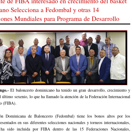
te de FIBA interesado en crecimiento del basket
ano Selecciona a Fedombal y otras 14
iones Mundiales para Programa de Desarrollo
ngo.-
El baloncesto dominicano ha tenido un gran desarrollo, crecimiento y
l último sexenio, lo que ha llamado la atención de la Federación Internacional
to (FIBA).
ón Dominicana de Baloncesto (Fedombal) tiene los bonos altos por los
resentados en sus diferentes selecciones nacionales y torneos internacionales,
ha sido incluida por FIBA dentro de las 15 Federaciones Nacionales,