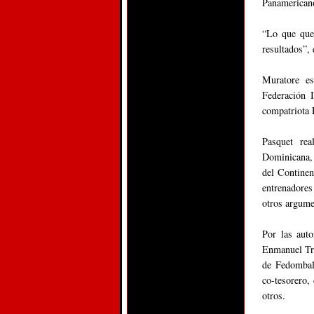
Panamericano
“Lo que quer
resultados”,
Muratore es
Federación 
compatriota 
Pasquet rea
Dominicana, 
del Continen
entrenadores
otros argum
Por las auto
Enmanuel Tri
de Fedombal
co-tesorero,
otros.