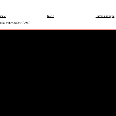
iente
Inicio
Entrada antigua
nviar comentarios (Atom)