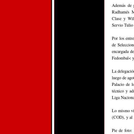
Además de p
Radhamés Ma
Clase y Wil
Servio Tulio
Por los entr
de Seleccio
encargada de
Fedombal< y 
La delegació
luego de ago
Palacio de l
técnico y ad
Liga Nacion
Lo mismo vi
(COD), y al 
Pie de foto: