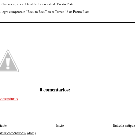
 Sharks empata a 1 final del baloncesto de Puerto Plata
 logra campeonato “Back to Back” en el Torneo 16 de Puerto Plata
0 comentarios:
comentario
iente
Inicio
Entrada antigua
nviar comentarios (Atom)