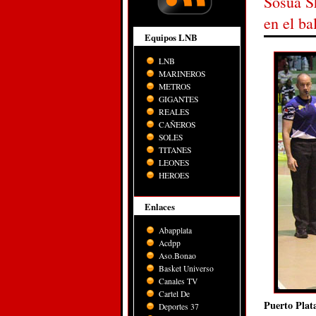
Sosúa Sh
en el ba
Equipos LNB
LNB
MARINEROS
METROS
GIGANTES
REALES
CAÑEROS
SOLES
TITANES
LEONES
HEROES
Enlaces
Abapplata
Acdpp
Aso.Bonao
Basket Universo
Canales TV
Cartel De
Puerto Plata
Deportes 37