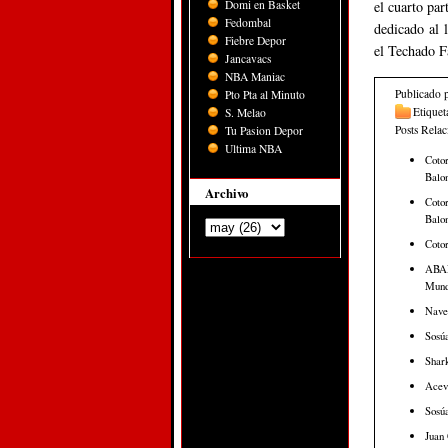
Domi en Basket
el cuarto pa
Fedombal
dedicado al 
Fiebre Depor
el Techado F
Jancavacs
NBA Maniac
Publicado 
Pto Pta al Minuto
Etiquet
S. Melao
Posts Rela
Tu Pasion Depor
Ultima NBA
Cotor
Balon
Archivo
Cotor
Balon
Cotor
ABAP
Mund
Nave
Sosúa
Shar
Aceve
Sosúa
Juan 