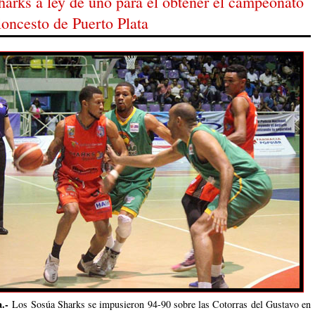
arks a ley de uno para el obtener el campeonato
loncesto de Puerto Plata
.-
Los Sosúa Sharks se impusieron 94-90 sobre las Cotorras del Gustavo en