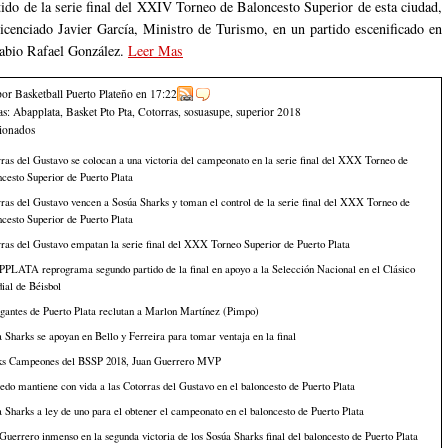
rtido de la serie final del XXIV Torneo de Baloncesto Superior de esta ciudad,
licenciado Javier García, Ministro de Turismo, en un partido escenificado en
abio Rafael González.
Leer Mas
por Basketball Puerto Plateño
en
17:22
as:
Abapplata
,
Basket Pto Pta
,
Cotorras
,
sosuasupe
,
superior 2018
cionados
ras del Gustavo se colocan a una victoria del campeonato en la serie final del XXX Torneo de
cesto Superior de Puerto Plata
ras del Gustavo vencen a Sosúa Sharks y toman el control de la serie final del XXX Torneo de
cesto Superior de Puerto Plata
ras del Gustavo empatan la serie final del XXX Torneo Superior de Puerto Plata
PLATA reprograma segundo partido de la final en apoyo a la Selección Nacional en el Clásico
ial de Béisbol
gantes de Puerto Plata reclutan a Marlon Martínez (Pimpo)
 Sharks se apoyan en Bello y Ferreira para tomar ventaja en la final
ks Campeones del BSSP 2018, Juan Guerrero MVP
do mantiene con vida a las Cotorras del Gustavo en el baloncesto de Puerto Plata
 Sharks a ley de uno para el obtener el campeonato en el baloncesto de Puerto Plata
Guerrero inmenso en la segunda victoria de los Sosúa Sharks final del baloncesto de Puerto Plata