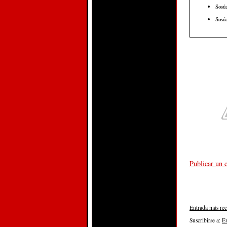
Sosúa
Sosúa
Publicar un 
Entrada más rec
Suscribirse a:
E