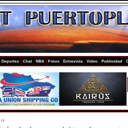
s Deportes
Chat
NBA
Fotos
Entrevista
Video
Publicidad
 13