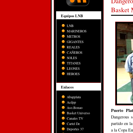
Dangerou
Basket 
Equipos LNB
LNB
MARINEROS
METROS
GIGANTES
REALES
CAÑEROS
SOLES
TITANES
LEONES
HEROES
Enlaces
Abapplata
Acdpp
Aso.Bonao
Puerto Pla
Basket Universo
Dangerous s
Canales TV
partido en l
Cartel De
Deportes 37
a la Copa E