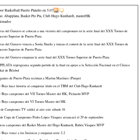
por Basketball Puerto Plateño
en
5:07
as:
Abapplata
,
Basket Pto Pta
,
Club Hugo Kunhardt
,
masterHK
cionados
ras del Gustavo se colocan a una victoria del campeonato en la serie final del XXX Torneo de
cesto Superior de Puerto Plata
ras del Gustavo vencen a Sosúa Sharks y toman el control de la serie final del XXX Torneo de
cesto Superior de Puerto Plata
ras del Gustavo empatan la serie final del XXX Torneo Superior de Puerto Plata
PLATA reprograma segundo partido de la final en apoyo a la Selección Nacional en el Clásico
ial de Béisbol
gantes de Puerto Plata reclutan a Marlon Martínez (Pimpo)
 Boys hace historia al conquistar título en el TBM del Club Hugo Kunhardt
y Boys campeones del VII Torneo Master del HK, Pichardo MVP
y Boys campeones del VI Torneo Master del HK
 de Campeones TV saldrá al aire este sábado 16
de Copa de Campeones Pedro López Vásquez arrancará el 29 de septiembre
sicos campeones del Basket Master del Hugo Kunhardt, Rubén Vásquez MVP
 Boys vence a los Jurásicos y empatan serie 2-2