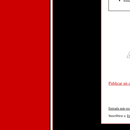
Sosúa
Publicar un 
Entrada más rec
Suscribirse a:
E