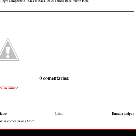
 logra campeonato “Back to Back” en el Torneo 16 de Puerto Plata
0 comentarios:
comentario
iente
Inicio
Entrada antigua
nviar comentarios (Atom)