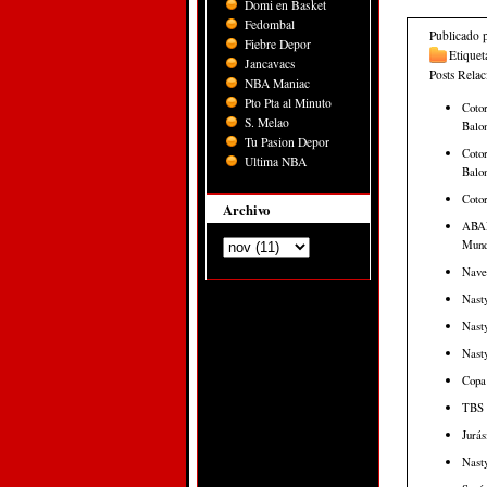
Domi en Basket
Fedombal
Publicado 
Fiebre Depor
Etiquet
Jancavacs
Posts Rela
NBA Maniac
Pto Pta al Minuto
Cotor
S. Melao
Balon
Tu Pasion Depor
Cotor
Ultima NBA
Balon
Cotor
Archivo
ABAP
Mund
Nave
Nasty
Nast
Nast
Copa
TBS 
Jurá
Nasty