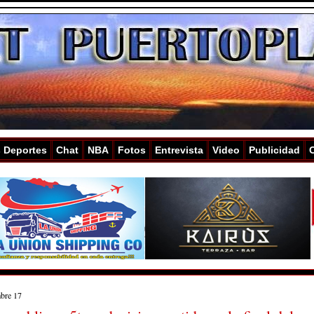
s Deportes
Chat
NBA
Fotos
Entrevista
Video
Publicidad
mbre 17