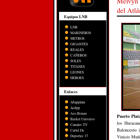
Melvyn 
del Atlá
Equipos LNB
LNB
MARINEROS
METROS
GIGANTES
REALES
CAÑEROS
SOLES
TITANES
LEONES
HEROES
Enlaces
Abapplata
Acdpp
Aso.Bonao
Puerto Plat
Basket Universo
los Huracan
Canales TV
Baloncesto (
Cartel De
Deportes 37
Vinicio Mu