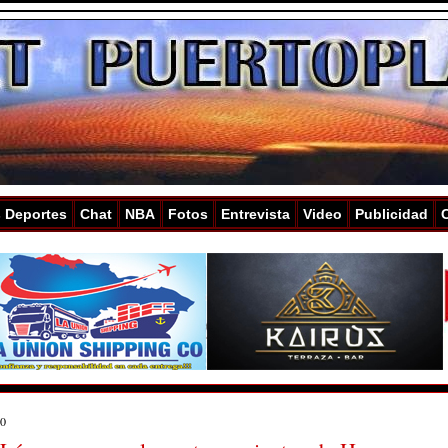
s Deportes
Chat
NBA
Fotos
Entrevista
Video
Publicidad
20