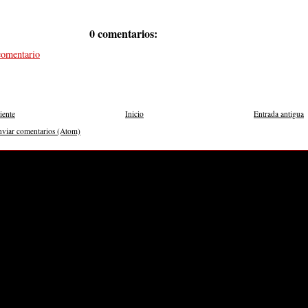
0 comentarios:
comentario
iente
Inicio
Entrada antigua
nviar comentarios (Atom)