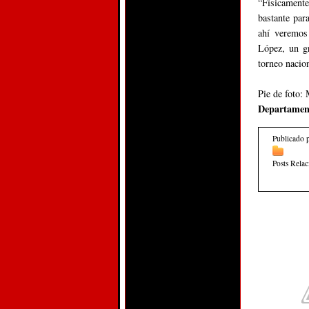
“Físicament
bastante par
ahí veremos
López, un gr
torneo nacio
Pie de foto
Departament
Publicado 
Posts Rela