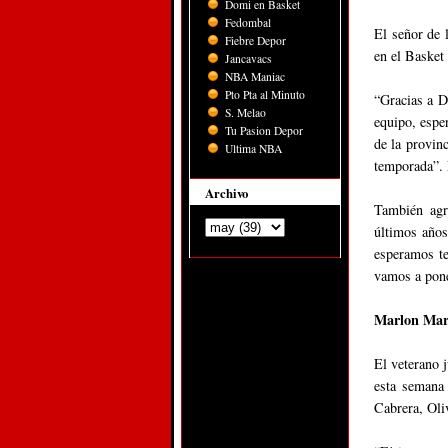
Domi en Basket
Fedombal
El señor de 
Fiebre Depor
en el Basket
Jancavacs
NBA Maniac
Pto Pta al Minuto
“Gracias a Di
S. Melao
equipo, espe
Tu Pasion Depor
de la provin
Ultima NBA
temporada”.
Archivo
También agr
últimos años
esperamos te
vamos a pone
Marlon Mart
El veterano 
esta semana 
Cabrera, Oli