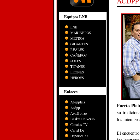
ACDPP a
Equipos LNB
LNB
MARINEROS
METROS
GIGANTES
REALES
CAÑEROS
SOLES
TITANES
LEONES
HEROES
Enlaces
Abapplata
Puerto Plat
Acdpp
su tradicion
Aso.Bonao
los miembro
Basket Universo
Canales TV
Cartel De
El encuentro 
Deportes 37
los locutore