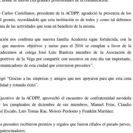
o Carlos Castellanos, presidente de la ACDPP, agradeció la presencia de los
 gremio, recordándole que esta institución es de todos y como tal debemos
una de las actividades que sean en beneficio de la misma.
ación nos confirma que nuestra familia Acedeista sigue fortalecida, con la
e que nuestros objetivos y metas para el 2016 se cumplan a favor de la
adecemos al colega José Luis Bautista miembro de la Asociación de
portivos de la Vega por compartir con nosotros en este día tan importante,
omunicadores de esta ciudad que estuvieron presentes”.
egó “Gracias a las empresas y amigos que nos apoyaron para que esta cena
lidad y rotundo éxito”.
jecutivo de la ACDPP, aprovechó el encuentro de confraternidad navideña
ar los cumpleaños de diciembre de sus miembros, Manuel Frías, Claudio
osé Escaño, Luis Tomas Rae, Moisés Perdomo y Franklin Martínez.
a presentes recibieron premios y regalos que fueron rifados el pasado jueves,
s patrocinadores.