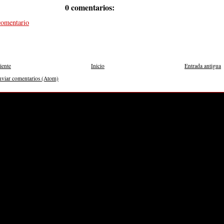
0 comentarios:
comentario
iente
Inicio
Entrada antigua
nviar comentarios (Atom)