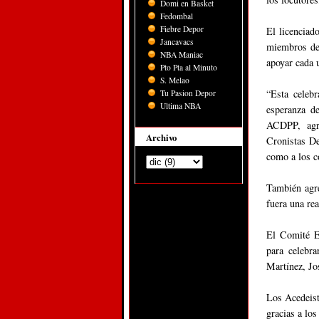
Domi en Basket
Fedombal
Fiebre Depor
El licenciad
Jancavacs
miembros del
NBA Maniac
apoyar cada 
Pto Pta al Minuto
S. Melao
“Esta celebr
Tu Pasion Depor
Ultima NBA
esperanza d
ACDPP, agr
Archivo
Cronistas De
como a los c
También agr
fuera una rea
El Comité E
para celebr
Martínez, J
Los Acedeist
gracias a lo