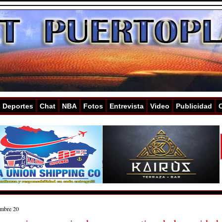
s Deportes
Chat
NBA
Fotos
Entrevista
Video
Publicidad
embre 20