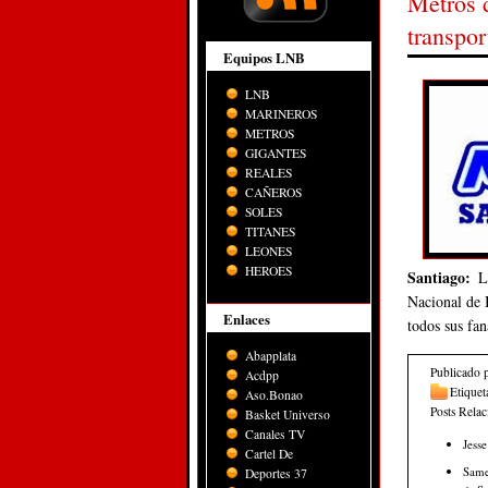
Metros d
transpor
Equipos LNB
LNB
MARINEROS
METROS
GIGANTES
REALES
CAÑEROS
SOLES
TITANES
LEONES
HEROES
Santiago:
L
Nacional de B
Enlaces
todos sus fa
Abapplata
Publicado 
Acdpp
Etiquet
Aso.Bonao
Posts Rela
Basket Universo
Canales TV
Jesse
Cartel De
Samej
Deportes 37