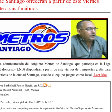
e Santiago ofreceran a partir de este viernes
te a sus fanáticos
a administración del conjunto Metros de Santiago, que participa en la Liga
aloncesto (LNB) dispondrán a partir de este viernes de transportes gratis para
náticos de la ciudad Santiago, cuando el equipo juegue como local.
Leer Mas
por Basketball Puerto Plateño
en
5:02
as:
Basket Nacional
,
LNB
,
Metros
cionados
 Zarzuela, primer pick del Draft 2026 de la LNB
i se proclama campeón y conquista la supremacía histórica del Torneo Superior de Baloncesto