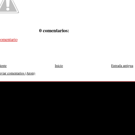
0 comentarios:
comentario
iente
Inicio
Entrada antigua
nviar comentarios (Atom)