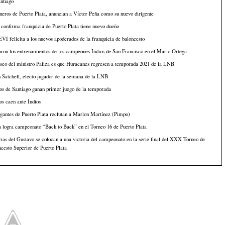
ntiago
eros de Puerto Plata, anuncian a Víctor Peña como su nuevo dirigente
onfirma franquicia de Puerto Plata tiene nuevo dueño
I felicita a los nuevos apoderados de la franquicia de baloncesto
aron los entrenamientos de los campeones Indios de San Francisco en el Mario Ortega
seo del ministro Paliza es que Huracanes regresen a temporada 2021 de la LNB
n Satchell, electo jugador de la semana de la LNB
os de Santiago ganan primer juego de la temporada
s caen ante Indios
gantes de Puerto Plata reclutan a Marlon Martínez (Pimpo)
 logra campeonato “Back to Back” en el Torneo 16 de Puerto Plata
ras del Gustavo se colocan a una victoria del campeonato en la serie final del XXX Torneo de
cesto Superior de Puerto Plata