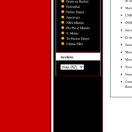
de Sa
Domi en Basket
Fedombal
Marin
Fiebre Depor
LNB c
Jancavacs
NBA Maniac
INDEV
Pto Pta al Minuto
Inici
S. Melao
El de
Tu Pasion Depor
Ultima NBA
Justi
Metr
Archivo
Metro
Nave
Sosúa
Cotor
Balon