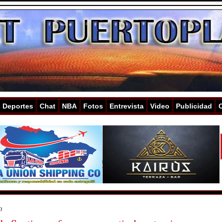
s Deportes
Chat
NBA
Fotos
Entrevista
Video
Publicidad
0