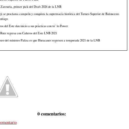
 Zarzuela, primer pick del Draft 2026 de la LNB
i se proclama campeón y conquista la supremacía histórica del Torneo Superior de Baloncesto
ntiago
os del Este dan inicio a sus prácticas con to’ lo Power
 Ruiz regresa con Cañeros del Este LNB 2021
seo del ministro Paliza es que Huracanes regresen a temporada 2021 de la LNB
0 comentarios:
comentario