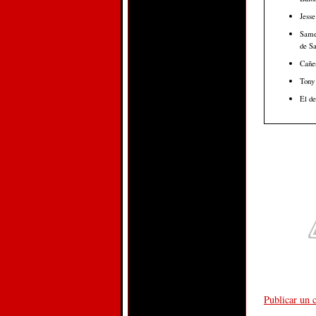
Jesse
Samej
de Sa
Cañer
Tony
El de
Publicar un 