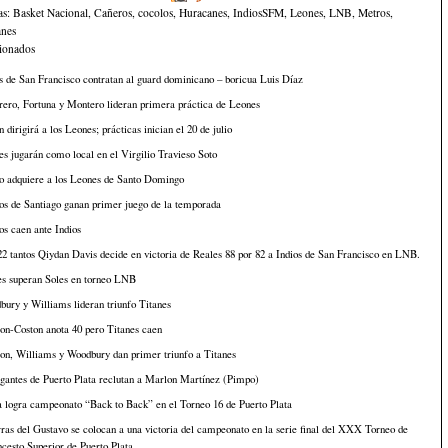
as:
Basket Nacional
,
Cañeros
,
cocolos
,
Huracanes
,
IndiosSFM
,
Leones
,
LNB
,
Metros
,
anes
cionados
s de San Francisco contratan al guard dominicano – boricua Luis Díaz
ero, Fortuna y Montero lideran primera práctica de Leones
 dirigirá a los Leones; prácticas inician el 20 de julio
s jugarán como local en el Virgilio Travieso Soto
o adquiere a los Leones de Santo Domingo
os de Santiago ganan primer juego de la temporada
s caen ante Indios
2 tantos Qiydan Davis decide en victoria de Reales 88 por 82 a Indios de San Francisco en LNB.
es superan Soles en torneo LNB
ury y Williams lideran triunfo Titanes
on-Coston anota 40 pero Titanes caen
on, Williams y Woodbury dan primer triunfo a Titanes
gantes de Puerto Plata reclutan a Marlon Martínez (Pimpo)
 logra campeonato “Back to Back” en el Torneo 16 de Puerto Plata
ras del Gustavo se colocan a una victoria del campeonato en la serie final del XXX Torneo de
cesto Superior de Puerto Plata