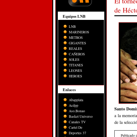
El torn
de Héct
Equipos LNB
LNB
MARINEROS
METROS
GIGANTES
REALES
CAÑEROS
SOLES
TITANES
LEONES
HEROES
Enlaces
Abapplata
Acdpp
Santo Domi
Aso.Bonao
a la memoria
Basket Universo
de la selecci
Canales TV
Cartel De
Deportes 37
Publicado 