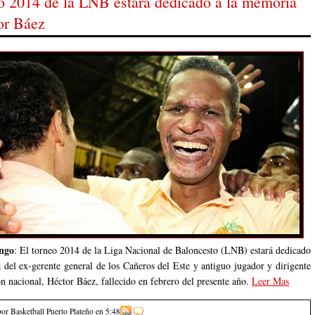
eo 2014 de la LNB estará dedicado a la memoria
or Báez
ngo
: El torneo 2014 de la Liga Nacional de Baloncesto (LNB) estará dedicado
 del ex-gerente general de los Cañeros del Este y antiguo jugador y dirigente
ón nacional, Héctor Báez, fallecido en febrero del presente año.
Leer Mas
por Basketball Puerto Plateño
en
5:48