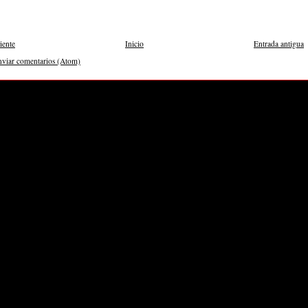
iente
Inicio
Entrada antigua
nviar comentarios (Atom)