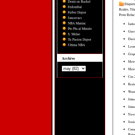
Domi en Basket
Etiquet
Fedombal
Reales
,
Tit
Fiebre Depor
Posts Rela
Jancavacs
NBA Maniac
Indio
Pto Pta al Minuto
Guerr
S. Melao
Durán
Tu Pasion Depor
Ultima NBA
Leone
Grup
Archivo
Metr
Metro
Con 2
Real
Woodb
Johns
Johns
Nave
Sosúa
Cotor
Balon