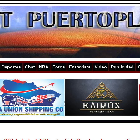
s Deportes
Chat
NBA
Fotos
Entrevista
Video
Publicidad