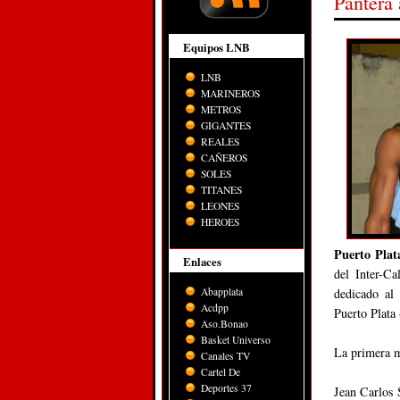
Pantera 
Equipos LNB
LNB
MARINEROS
METROS
GIGANTES
REALES
CAÑEROS
SOLES
TITANES
LEONES
HEROES
Puerto Pla
Enlaces
del Inter-C
Abapplata
dedicado al
Acdpp
Puerto Plat
Aso.Bonao
Basket Universo
La primera 
Canales TV
Cartel De
Deportes 37
Jean Carlos 