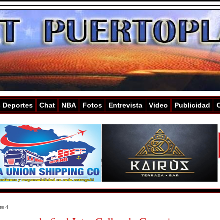
s Deportes
Chat
NBA
Fotos
Entrevista
Video
Publicidad
re 4