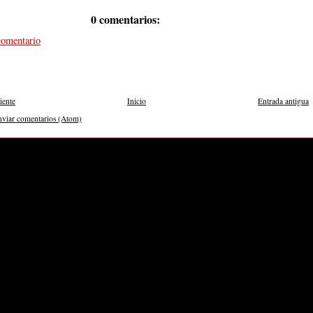
0 comentarios:
comentario
iente
Inicio
Entrada antigua
nviar comentarios (Atom)