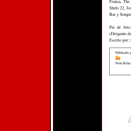
Franca, The
Shelo 22, Jo
Bar y Songui
Pie de foto
(Dirigente d
Escrito por:
Publicado 
Posts Rela