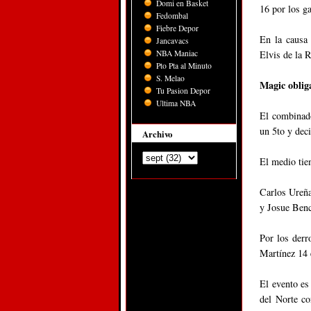
Domi en Basket
16 por los g
Fedombal
Fiebre Depor
En la causa
Jancavacs
NBA Maniac
Elvis de la 
Pto Pta al Minuto
S. Melao
Magic obliga
Tu Pasion Depor
Ultima NBA
El combinado
un 5to y dec
Archivo
El medio tie
Carlos Ureña
y Josue Ben
Por los der
Martínez 14 
El evento es
del Norte c