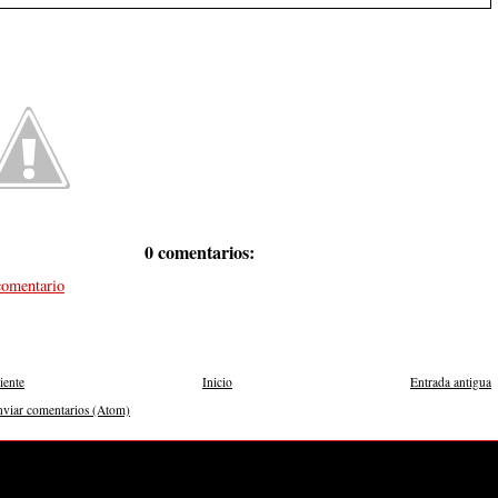
0 comentarios:
comentario
iente
Inicio
Entrada antigua
nviar comentarios (Atom)