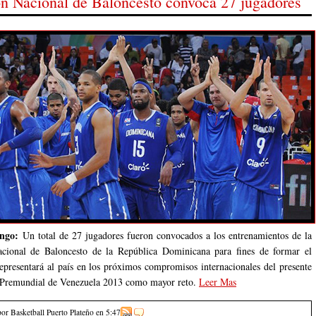
ón Nacional de Baloncesto convoca 27 jugadores
ngo:
Un total de 27 jugadores fueron convocados a los entrenamientos de la
acional de Baloncesto de la República Dominicana para fines de formar el
epresentará al país en los próximos compromisos internacionales del presente
l Premundial de Venezuela 2013 como mayor reto.
Leer Mas
por Basketball Puerto Plateño
en
5:47