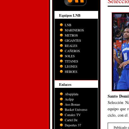
Selecci
Equipos LNB
LNB
MARINEROS
METROS
GIGANTES
REALES
CAÑEROS
SOLES
TITANES
LEONES
HEROES
Enlaces
Abapplata
Santo Domi
Acdpp
Selección N
Aso.Bonao
equipo que r
Basket Universo
ciclo, con e
Canales TV
Cartel De
Deportes 37
Publicado 