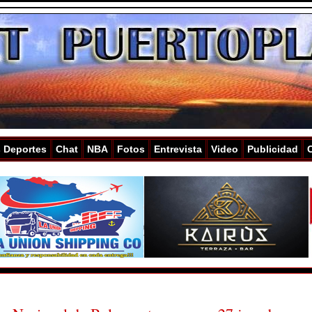
s Deportes
Chat
NBA
Fotos
Entrevista
Video
Publicidad