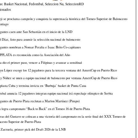
as:
Basket Nacional
,
Fedombal
,
Seleccion Na
,
SeleccionRD
cionados
i se proclama campeón y conquista la supremacía histórica del Torneo Superior de Baloncesto
ntiago
antes caen ante San Sebastián en el inicio de la LND
 Díaz, listo para asumir la selección nacional de baloncesto
gantes nombran a Nomar Peralta e Isaac Brito Co-capitanes
PLATA es reconocida como la Asociación del Año
 dio el primer paso, vencer a Filipinas y avanzar a semifinal
n López escoge los 12 jugadores para la tercera ventana del AmeriCup en Puerto Rico
y Núñez se unen a equipo nacional de baloncesto por ventana AmeriCup de Puerto Rico
lasta Cuba y termina invicta en ‘Burbuja’ basket de Punta Cana
bal anuncia 12 jugadores integran equipo nacional irá repechaje olímpico de Serbia
gantes de Puerto Plata reclutan a Marlon Martínez (Pimpo)
 logra campeonato “Back to Back” en el Torneo 16 de Puerto Plata
ras del Gustavo se colocan a una victoria del campeonato en la serie final del XXX Torneo de
cesto Superior de Puerto Plata
 Zarzuela, primer pick del Draft 2026 de la LNB