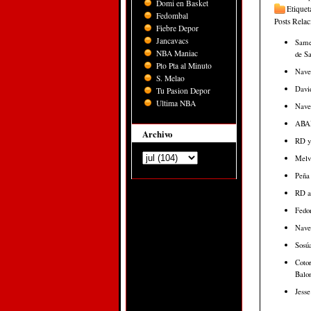
Domi en Basket
Etiquet
Fedombal
Posts Rela
Fiebre Depor
Jancavacs
Samej
NBA Maniac
de Sa
Pto Pta al Minuto
Naveg
S. Melao
David
Tu Pasion Depor
Ultima NBA
Nave
ABAP
Archivo
RD ya
Melvy
Peña 
RD ap
Fedom
Nave
Sosúa
Cotor
Balon
Jesse