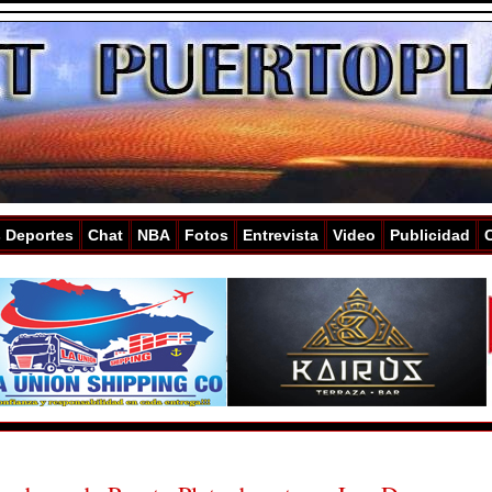
s Deportes
Chat
NBA
Fotos
Entrevista
Video
Publicidad