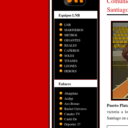
Comunic
Equipos LNB
LNB
MARINEROS
METROS
GIGANTES
REALES
CAÑEROS
SOLES
TITANES
LEONES
HEROES
Enlaces
Abapplata
Acdpp
Aso.Bonao
Puerto Pla
Basket Universo
victoria a 
Canales TV
Santiago en e
Cartel De
Deportes 37