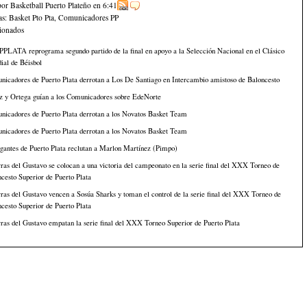
por Basketball Puerto Plateño
en
6:41
as:
Basket Pto Pta
,
Comunicadores PP
cionados
PLATA reprograma segundo partido de la final en apoyo a la Selección Nacional en el Clásico
ial de Béisbol
z y Ortega guían a los Comunicadores sobre EdeNorte
nicadores de Puerto Plata derrotan a los Novatos Basket Team
nicadores de Puerto Plata derrotan a los Novatos Basket Team
gantes de Puerto Plata reclutan a Marlon Martínez (Pimpo)
ras del Gustavo se colocan a una victoria del campeonato en la serie final del XXX Torneo de
cesto Superior de Puerto Plata
ras del Gustavo vencen a Sosúa Sharks y toman el control de la serie final del XXX Torneo de
cesto Superior de Puerto Plata
ras del Gustavo empatan la serie final del XXX Torneo Superior de Puerto Plata