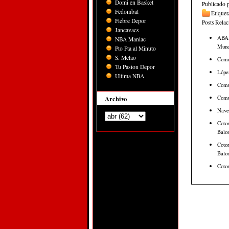
Domi en Basket
Publicado 
Fedombal
Etiquet
Fiebre Depor
Posts Rela
Jancavacs
ABAP
NBA Maniac
Mund
Pto Pta al Minuto
S. Melao
Tu Pasion Depor
Lópe
Ultima NBA
Comu
Comu
Archivo
Nave
Cotor
Balon
Cotor
Balon
Cotor