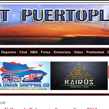
s Deportes
Chat
NBA
Fotos
Entrevista
Video
Publicidad
zo 20