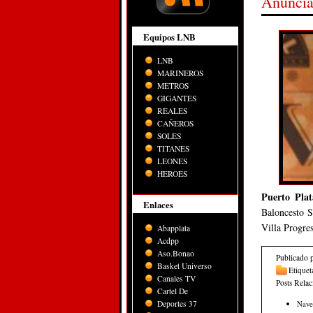
Anuncia
Equipos LNB
LNB
MARINEROS
METROS
GIGANTES
REALES
CAÑEROS
SOLES
TITANES
LEONES
HEROES
Puerto Plat
Enlaces
Baloncesto S
Villa Progre
Abapplata
Acdpp
Aso.Bonao
Publicado 
Basket Universo
Etiquet
Canales TV
Posts Rela
Cartel De
Deportes 37
Nave