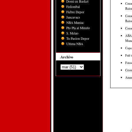
Domi en Basket
Cotor
Fedombal
Balon
Fiebre Depor
Cotor
Jancavacs
Balon
NBA Maniac
Pto Pta al Minuto
Cotor
S. Melao
ABAP
Tu Pasion Depor
Mund
Ultima NBA
Copa
Full 
Archivo
Foto
Cris
Anun