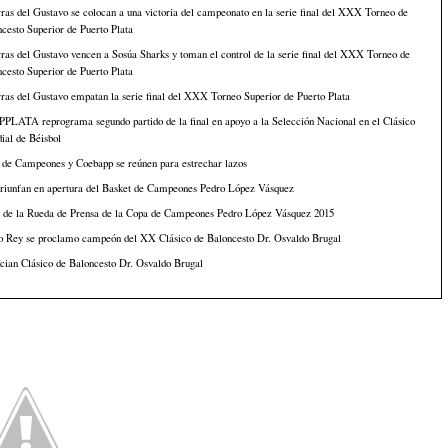
ras del Gustavo se colocan a una victoria del campeonato en la serie final del XXX Torneo de
cesto Superior de Puerto Plata
ras del Gustavo vencen a Sosúa Sharks y toman el control de la serie final del XXX Torneo de
cesto Superior de Puerto Plata
ras del Gustavo empatan la serie final del XXX Torneo Superior de Puerto Plata
PLATA reprograma segundo partido de la final en apoyo a la Selección Nacional en el Clásico
ial de Béisbol
 de Campeones y Coebapp se reúnen para estrechar lazos
triunfan en apertura del Basket de Campeones Pedro López Vásquez
s de la Rueda de Prensa de la Copa de Campeones Pedro López Vásquez 2015
to Rey se proclamo campeón del XX Clásico de Baloncesto Dr. Osvaldo Brugal
cian Clásico de Baloncesto Dr. Osvaldo Brugal