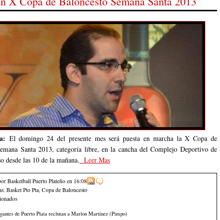
n X Copa de Baloncesto Semana Santa 2013
a:
El domingo 24 del presente mes será puesta en marcha la X Copa de
emana Santa 2013, categoría libre, en la cancha del Complejo Deportivo de
so desde las 10 de la mañana.
Leer Mas
por Basketball Puerto Plateño
en
16:08
as:
Basket Pto Pta
,
Copa de Baloncesto
cionados
gantes de Puerto Plata reclutan a Marlon Martínez (Pimpo)