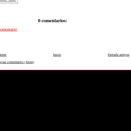
0 comentarios:
comentario
iente
Inicio
Entrada antigua
nviar comentarios (Atom)