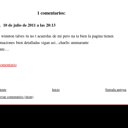
1 comentarios:
o,
10 de julio de 2011 a las 20:13
 winnton talves tu no t acuerdas de mi pero na ta bien la pagina tienen
rmaciones bien detalladas sigan asi...charlis ammarante
nte....
comentario
iente
Inicio
Entrada antigua
nviar comentarios (Atom)