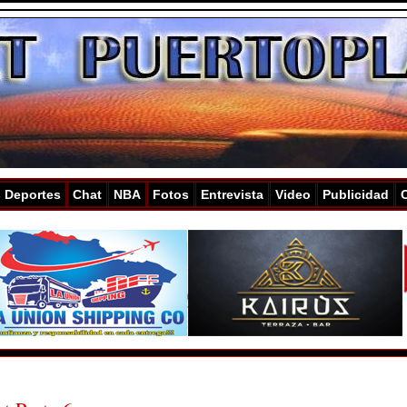
s Deportes
Chat
NBA
Fotos
Entrevista
Video
Publicidad