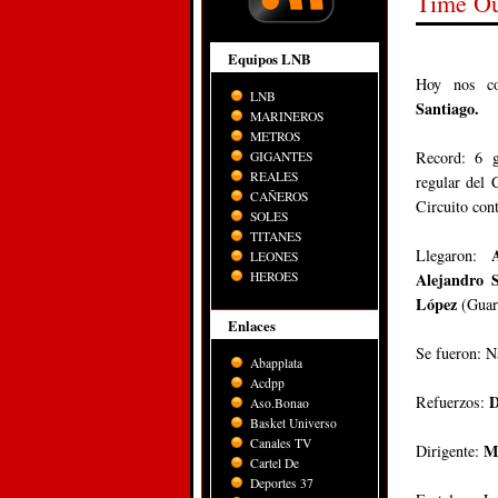
Time Ou
Equipos LNB
Hoy nos co
LNB
Santiago.
MARINEROS
METROS
Record: 6 g
GIGANTES
REALES
regular del 
CAÑEROS
Circuito con
SOLES
TITANES
Llegaron:
LEONES
HEROES
Alejandro S
López
(Guar
Enlaces
Se fueron: N
Abapplata
Acdpp
D
Refuerzos:
Aso.Bonao
Basket Universo
Canales TV
M
Dirigente:
Cartel De
Deportes 37