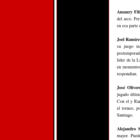
Amaury Fil
del arco. Pe
en esa parte 
Joel Ramíre
su juego in
postemporada
líder de la 
en momentos 
respondían.
José Oliver
jugado últim
Con el y Ram
el torneo, p
Santiago.
Alejandro S
mayor. Pued