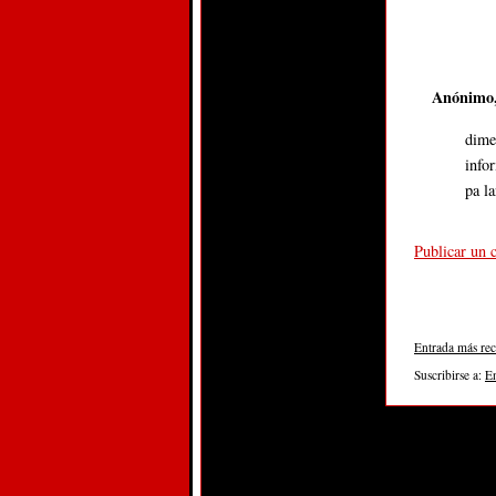
Anónim
dime
info
pa la
Publicar un 
Entrada más rec
Suscribirse a:
E