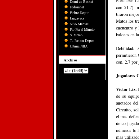
Fortaleza: L
Domi en Basket
con 51.7), n
Fedombal
Fiebre Depor
tiraron mejo
Jancavacs
Matos los tr
NBA Maniac
encuentro y 
Pto Pta al Minuto
balones en l
S. Melao
Tu Pasion Depor
Ultima NBA
Debilidad: 
permitieron 
Archivo
con. 2.7 por
Jugadores C
Víctor Liz:
M
de su equip
anotador del
Circuito, so
el mas defen
único jugado
números lo l
mas utilizado