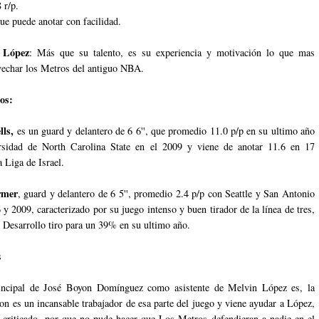
 r/p.
e puede anotar con facilidad.
e López
: Más que su talento, es su experiencia y motivación lo que mas
echar los Metros del antiguo NBA.
os:
lls,
es un guard y delantero de 6 6'', que promedio 11.0 p/p en su ultimo año
rsidad de North Carolina State en el 2009 y viene de anotar 11.6 en 17
a Liga de Israel.
rmer
, guard y delantero de 6 5'', promedio 2.4 p/p con Seattle y San Antonio
 y 2009, caracterizado por su juego intenso y buen tirador de la línea de tres,
e Desarrollo tiro para un 39% en su ultimo año.
s
incipal de José Boyon Domínguez como asistente de Melvin López es, la
on es un incansable trabajador de esa parte del juego y viene ayudar a López,
criticado, por que no pude hacer que Los Metros defendieran a nadie en el