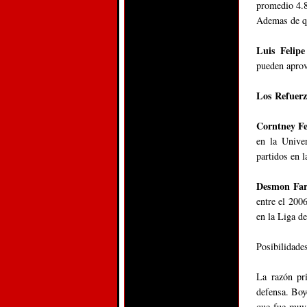
promedio 4.8
Ademas de qu
Luis Felip
pueden aprov
Los Refuerz
Corntney Fe
en la Unive
partidos en l
Desmon Fa
entre el 2006
en la Liga d
Posibilidade
La razón pr
defensa. Boy
que fue muy 