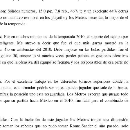
ion
: Sólidos números, 15.0 p/p, 7.8 reb., 46% tc y un excelente 44% detrás
ro no mantuvo ese nivel en los playoffs y los Metros necesitan lo mejor de el
de la temporada.
z
: Fue en muchos momentos de la temporada 2010, el soporte del equipo por
teligente. Me atrevo a decir que fue el que más garras mostró en la
. 4to en asistencias del 2010. Debe mejoras en las bolas perdidas, fue el
Liga con 30, aunque lo vi muchas veces perder pelotas en gestiones ofensivas
en que la ofensiva del equipo se frenaba y los responsables de esa parte no
o
: Por el excelente trabajo en los diferentes torneos superiores donde ha
amente, este armador podría ser un estupendo jugador que sale de la banca.
írez la posición uno esta resguardada. Los Metros esperan que juegue todo
or que su partida hacia México en el 2010, fue fatal para el combinado de
alas
: Con la inclusión de este jugador los Metros toman una dimensión
e tomar los rebotes que no pudo tomar Rome Sander el año pasado, solo