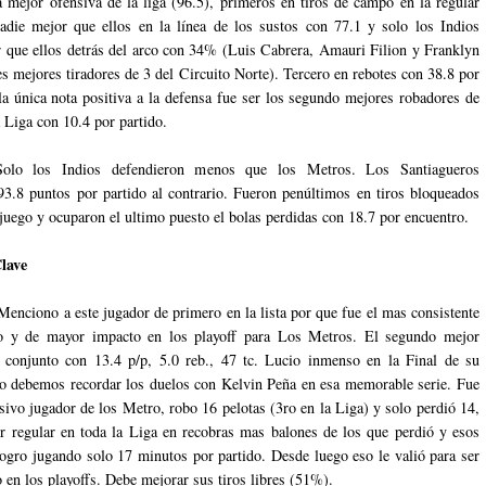
a mejor ofensiva de la liga (96.5), primeros en tiros de campo en la regular
adie mejor que ellos en la línea de los sustos con 77.1 y solo los Indios
r que ellos detrás del arco con 34% (Luis Cabrera, Amauri Filion y Franklyn
es mejores tiradores de 3 del Circuito Norte). Tercero en rebotes con 38.8 por
la única nota positiva a la defensa fue ser los segundo mejores robadores de
a Liga con 10.4 por partido.
Solo los Indios defendieron menos que los Metros. Los Santiagueros
93.8 puntos por partido al contrario. Fueron penúltimos en tiros bloqueados
 juego y ocuparon el ultimo puesto el bolas perdidas con 18.7 por encuentro.
lave
enciono a este jugador de primero en la lista por que fue el mas consistente
o y de mayor impacto en los playoff para Los Metros. El segundo mejor
 conjunto con 13.4 p/p, 5.0 reb., 47 tc. Lucio inmenso en la Final de su
lo debemos recordar los duelos con Kelvin Peña en esa memorable serie. Fue
sivo jugador de los Metro, robo 16 pelotas (3ro en la Liga) y solo perdió 14,
r regular en toda la Liga en recobras mas balones de los que perdió y esos
ogro jugando solo 17 minutos por partido. Desde luego eso le valió para ser
 en los playoffs. Debe mejorar sus tiros libres (51%).