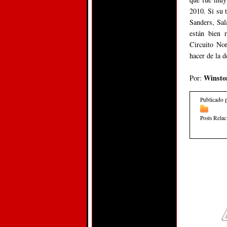
2010. Si su 
Sanders, Sal
están bien 
Circuito No
hacer de la d
Winsto
Por:
Publicado 
Posts Rela