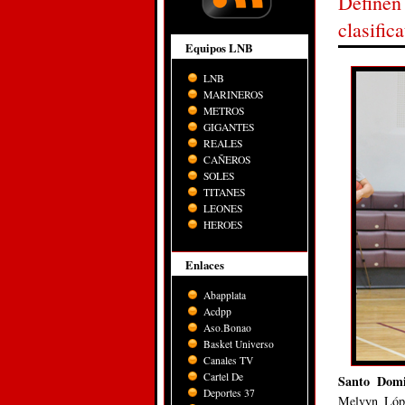
Definen 
clasifi
Equipos LNB
LNB
MARINEROS
METROS
GIGANTES
REALES
CAÑEROS
SOLES
TITANES
LEONES
HEROES
Enlaces
Abapplata
Acdpp
Aso.Bonao
Basket Universo
Canales TV
Cartel De
Santo Dom
Deportes 37
Melvyn Lópe