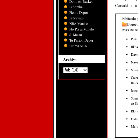
Domi en Basket
Canadá para 
Fedombal
Fiebre Depor
Jancavacs
Publicado 
NBA Maniac
Etiquet
Pto Pta al Minuto
Posts Rela
S. Melao
Peña 
Tu Pasion Depor
Ultima NBA
RD ap
David
Archivo
Nave
Sosúa
Cotor
Balon
Jesse
Samej
de Sa
RD ya
Fedom
Melvy