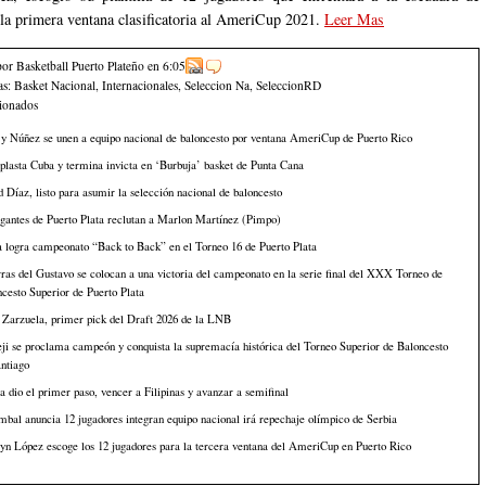
la primera ventana clasificatoria al AmeriCup 2021.
Leer Mas
por Basketball Puerto Plateño
en
6:05
as:
Basket Nacional
,
Internacionales
,
Seleccion Na
,
SeleccionRD
cionados
y Núñez se unen a equipo nacional de baloncesto por ventana AmeriCup de Puerto Rico
lasta Cuba y termina invicta en ‘Burbuja’ basket de Punta Cana
 Díaz, listo para asumir la selección nacional de baloncesto
gantes de Puerto Plata reclutan a Marlon Martínez (Pimpo)
 logra campeonato “Back to Back” en el Torneo 16 de Puerto Plata
ras del Gustavo se colocan a una victoria del campeonato en la serie final del XXX Torneo de
cesto Superior de Puerto Plata
 Zarzuela, primer pick del Draft 2026 de la LNB
i se proclama campeón y conquista la supremacía histórica del Torneo Superior de Baloncesto
ntiago
 dio el primer paso, vencer a Filipinas y avanzar a semifinal
bal anuncia 12 jugadores integran equipo nacional irá repechaje olímpico de Serbia
n López escoge los 12 jugadores para la tercera ventana del AmeriCup en Puerto Rico