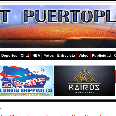
s Deportes
Chat
NBA
Fotos
Entrevista
Video
Publicidad
17