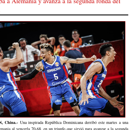
a a Alemania y avanza a la segunda ronda del
l
, China.-
Una inspirada República Dominicana derribó este martes a una
mania al vencerla 70-68, en un triunfo que sirvió para avanzar a la segunda