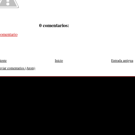
0 comentarios:
comentario
iente
Inicio
Entrada antigua
nviar comentarios (Atom)