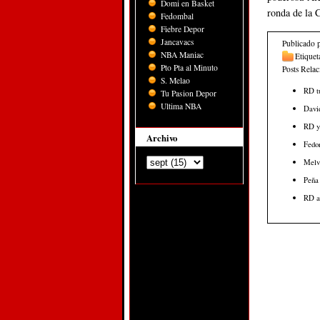
Domi en Basket
ronda de la
Fedombal
Fiebre Depor
Jancavacs
Publicado 
NBA Maniac
Etiquet
Pto Pta al Minuto
Posts Rela
S. Melao
RD t
Tu Pasion Depor
Ultima NBA
David
RD ya
Archivo
Fedom
Melvy
Peña 
RD ap