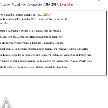
 Copa del Mundo de Baloncesto FIBA 2019.
Leer Mas
por Basketball Puerto Plateño
en
18:03
as:
Internacionales
,
mundial2019
,
Seleccion Na
,
SeleccionRD
cionados
umba a Alemania y avanza a la segunda ronda del Mundial
 Díaz, listo para asumir la selección nacional de baloncesto
 dio el primer paso, vencer a Filipinas y avanzar a semifinal
bal anuncia 12 jugadores integran equipo nacional irá repechaje olímpico de Serbia
n López escoge los 12 jugadores para la tercera ventana del AmeriCup en Puerto Rico
y Núñez se unen a equipo nacional de baloncesto por ventana AmeriCup de Puerto Rico
lasta Cuba y termina invicta en ‘Burbuja’ basket de Punta Cana