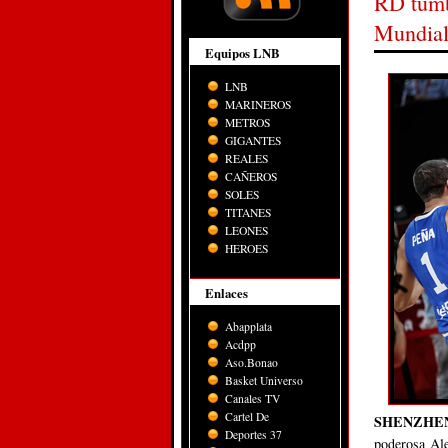
RD tumb
Mundia
Equipos LNB
LNB
MARINEROS
METROS
GIGANTES
REALES
CAÑEROS
SOLES
TITANES
LEONES
HEROES
Enlaces
Abapplata
Acdpp
Aso.Bonao
Basket Universo
Canales TV
Cartel De
SHENZHEN
Deportes 37
poderosa Ale