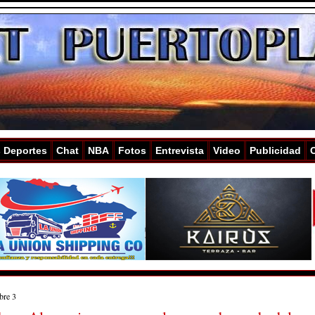
s Deportes
Chat
NBA
Fotos
Entrevista
Video
Publicidad
bre 3