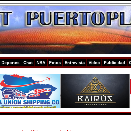
s Deportes
Chat
NBA
Fotos
Entrevista
Video
Publicidad
2