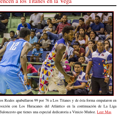
encen a los Titanes en la Vega
os Reales apabullaron 99 por 76 a Los Titanes y de ésta forma empataron en
posición con Los Huracanes del Atlántico en la continuación de La Liga
Baloncesto que tienes una especial dedicatoria a Vinicio Muñoz.
Leer Mas