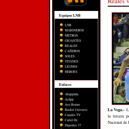
Reales v
Equipos LNB
LNB
MARINEROS
METROS
GIGANTES
REALES
CAÑEROS
SOLES
TITANES
LEONES
HEROES
Enlaces
Abapplata
Acdpp
Aso.Bonao
La Vega.-
L
Basket Universo
Canales TV
la tercera 
Cartel De
Nacional de 
Deportes 37