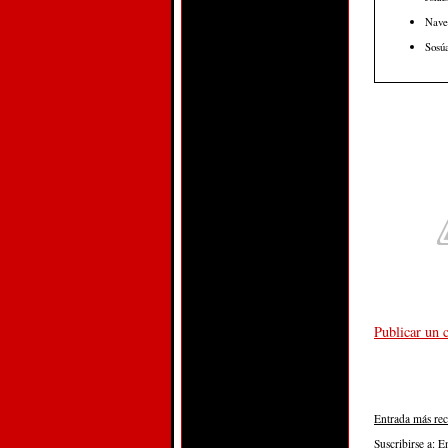
Nave
Sosúa
Publicar un 
Entrada más rec
Suscribirse a:
E