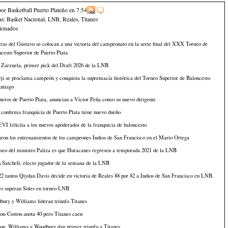
por Basketball Puerto Plateño
en
7:54
as:
Basket Nacional
,
LNB
,
Reales
,
Titanes
cionados
ras del Gustavo se colocan a una victoria del campeonato en la serie final del XXX Torneo de
cesto Superior de Puerto Plata
 Zarzuela, primer pick del Draft 2026 de la LNB
i se proclama campeón y conquista la supremacía histórica del Torneo Superior de Baloncesto
ntiago
eros de Puerto Plata, anuncian a Víctor Peña como su nuevo dirigente
onfirma franquicia de Puerto Plata tiene nuevo dueño
I felicita a los nuevos apoderados de la franquicia de baloncesto
aron los entrenamientos de los campeones Indios de San Francisco en el Mario Ortega
seo del ministro Paliza es que Huracanes regresen a temporada 2021 de la LNB
n Satchell, electo jugador de la semana de la LNB
2 tantos Qiydan Davis decide en victoria de Reales 88 por 82 a Indios de San Francisco en LNB.
es superan Soles en torneo LNB
ury y Williams lideran triunfo Titanes
on-Coston anota 40 pero Titanes caen
on, Williams y Woodbury dan primer triunfo a Titanes