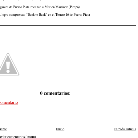
gantes de Puerto Plata reclutan a Marlon Martínez (Pimpo)
 logra campeonato “Back to Back” en el Torneo 16 de Puerto Plata
0 comentarios:
comentario
iente
Inicio
Entrada antigua
nviar comentarios (Atom)