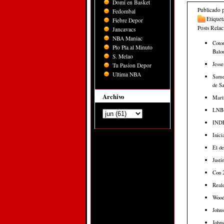
Domi en Basket
Publicado 
Fedombal
Etiquet
Fiebre Depor
Posts Rela
Jancavacs
NBA Maniac
Cotor
Pto Pta al Minuto
Balon
S. Melao
Jesse
Tu Pasion Depor
Ultima NBA
Samej
de Sa
Archivo
Marin
LNB c
INDEV
Inici
El de
Justi
Con 2
Real
Woodb
Johns
Johns