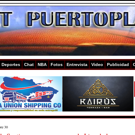
s Deportes
Chat
NBA
Fotos
Entrevista
Video
Publicidad
bre 30