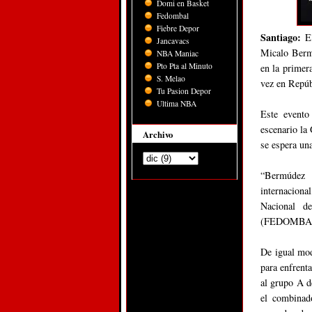
Domi en Basket
Fedombal
Fiebre Depor
Santiago:
E
Jancavacs
Micalo Bermú
NBA Maniac
Pto Pta al Minuto
en la primera
S. Melao
vez en Repúb
Tu Pasion Depor
Ultima NBA
Este evento
escenario la
Archivo
se espera un
“Bermúdez 
internaciona
Nacional d
(FEDOMBAL
De igual mod
para enfrent
al grupo A d
el combinad