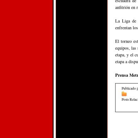
escuadra de
anfitrión en
La Liga de 
enfrentan lo
El torneo est
equipos, las 
etapa, y el c
etapa a disp
Prensa Metr
Publicado 
Posts Rela