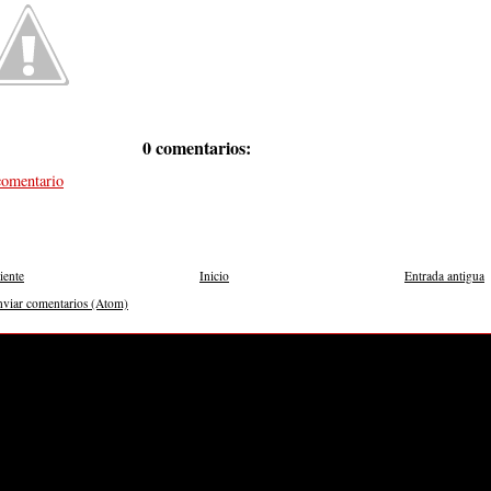
0 comentarios:
comentario
iente
Inicio
Entrada antigua
nviar comentarios (Atom)