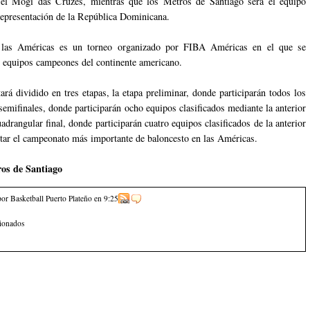
 el Mogí das Cruzes, mientras que los Metros de Santiago será el equipo
 representación de la República Dominicana.
las Américas es un torneo organizado por FIBA Américas en el que se
s equipos campeones del continente americano.
ará dividido en tres etapas, la etapa preliminar, donde participarán todos los
semifinales, donde participarán ocho equipos clasificados mediante la anterior
uadrangular final, donde participarán cuatro equipos clasificados de la anterior
utar el campeonato más importante de baloncesto en las Américas.
os de Santiago
por Basketball Puerto Plateño
en
9:25
cionados