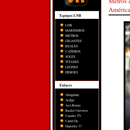
Metros d
Améric
Equipos LNB
LNB
MARINEROS
METROS
GIGANTES
REALES
CAÑEROS
SOLES
TITANES
LEONES
HEROES
Enlaces
Abapplata
Acdpp
Aso.Bonao
Basket Universo
Canales TV
Cartel De
Deportes 37