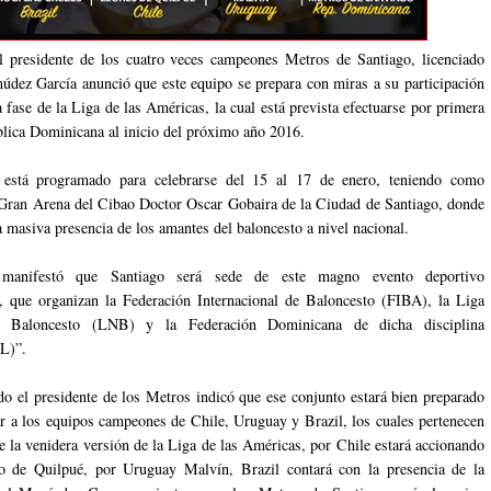
l presidente de los cuatro veces campeones Metros de Santiago, licenciado
dez García anunció que este equipo se prepara con miras a su participación
 fase de la Liga de las Américas, la cual está prevista efectuarse por primera
lica Dominicana al inicio del próximo año 2016.
 está programado para celebrarse del 15 al 17 de enero, teniendo como
 Gran Arena del Cibao Doctor Oscar Gobaira de la Ciudad de Santiago, donde
a masiva presencia de los amantes del baloncesto a nivel nacional.
manifestó que Santiago será sede de este magno evento deportivo
l, que organizan la Federación Internacional de Baloncesto (FIBA), la Liga
e Baloncesto (LNB) y la Federación Dominicana de dicha disciplina
)”.
o el presidente de los Metros indicó que ese conjunto estará bien preparado
ar a los equipos campeones de Chile, Uruguay y Brazil, los cuales pertenecen
e la venidera versión de la Liga de las Américas, por Chile estará accionando
o de Quilpué, por Uruguay Malvín, Brazil contará con la presencia de la