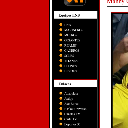
Manny 
Equipos LNB
LNB
MARINEROS
METROS
GIGANTES
REALES
CAÑEROS
SOLES
TITANES
LEONES
HEROES
Enlaces
Abapplata
Acdpp
Aso.Bonao
Basket Universo
Canales TV
Cartel De
Deportes 37