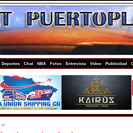
s Deportes
Chat
NBA
Fotos
Entrevista
Video
Publicidad
o 17