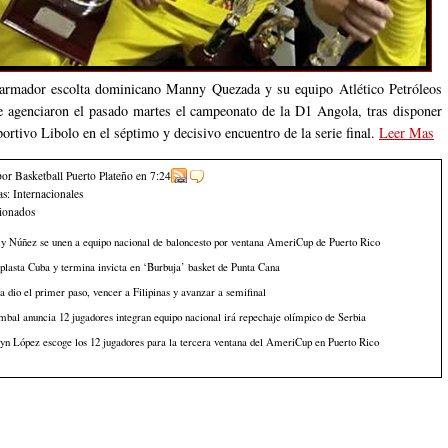
armador escolta dominicano Manny Quezada y su equipo Atlético Petróleos
 agenciaron el pasado martes el campeonato de la D1 Angola, tras disponer
ortivo Libolo en el séptimo y decisivo encuentro de la serie final.
Leer Mas
por Basketball Puerto Plateño
en
7:24
as:
Internacionales
cionados
y Núñez se unen a equipo nacional de baloncesto por ventana AmeriCup de Puerto Rico
lasta Cuba y termina invicta en ‘Burbuja’ basket de Punta Cana
 dio el primer paso, vencer a Filipinas y avanzar a semifinal
bal anuncia 12 jugadores integran equipo nacional irá repechaje olímpico de Serbia
n López escoge los 12 jugadores para la tercera ventana del AmeriCup en Puerto Rico