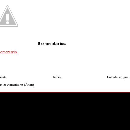
0 comentarios:
comentario
iente
Inicio
Entrada antigua
nviar comentarios (Atom)