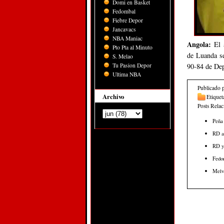
Domi en Basket
Fedombal
Fiebre Depor
Jancavacs
NBA Maniac
Angola:
El 
Pto Pta al Minuto
de Luanda se
S. Melao
Tu Pasion Depor
90-84 de Dep
Ultima NBA
Publicado 
Archivo
Etiquet
Posts Rela
Peña 
RD ap
RD ya
Fedom
Melvy