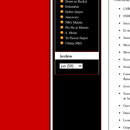
Domi en Basket
Fedombal
LNB c
Fiebre Depor
INDEV
Jancavacs
NBA Maniac
Inici
Pto Pta al Minuto
El de
S. Melao
Justi
Tu Pasion Depor
Ultima NBA
Metr
Metro
Archivo
Nave
Sosúa
Cotor
Balon
Jesse
Samej
de Sa
Guerr
Durán
Leone
Grup