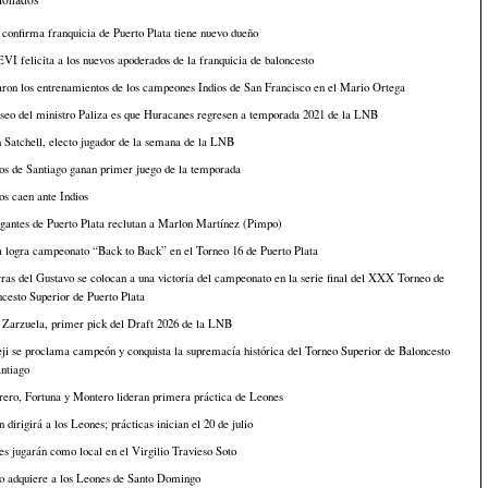
onfirma franquicia de Puerto Plata tiene nuevo dueño
I felicita a los nuevos apoderados de la franquicia de baloncesto
aron los entrenamientos de los campeones Indios de San Francisco en el Mario Ortega
seo del ministro Paliza es que Huracanes regresen a temporada 2021 de la LNB
n Satchell, electo jugador de la semana de la LNB
os de Santiago ganan primer juego de la temporada
s caen ante Indios
gantes de Puerto Plata reclutan a Marlon Martínez (Pimpo)
 logra campeonato “Back to Back” en el Torneo 16 de Puerto Plata
ras del Gustavo se colocan a una victoria del campeonato en la serie final del XXX Torneo de
cesto Superior de Puerto Plata
 Zarzuela, primer pick del Draft 2026 de la LNB
i se proclama campeón y conquista la supremacía histórica del Torneo Superior de Baloncesto
ntiago
ero, Fortuna y Montero lideran primera práctica de Leones
 dirigirá a los Leones; prácticas inician el 20 de julio
s jugarán como local en el Virgilio Travieso Soto
o adquiere a los Leones de Santo Domingo