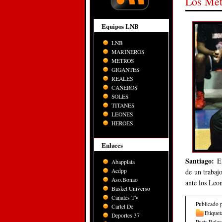
Los Met
Equipos LNB
LNB
MARINEROS
METROS
GIGANTES
REALES
CAÑEROS
SOLES
TITANES
LEONES
HEROES
Enlaces
Santiago:
E
Abapplata
Acdpp
de un trabaj
Aso.Bonao
ante los Leo
Basket Universo
Canales TV
Publicado 
Cartel De
Etiquet
Deportes 37
Posts Rela