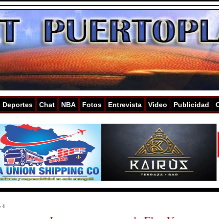
s Deportes
Chat
NBA
Fotos
Entrevista
Video
Publicidad
o 4