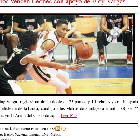
ros vencen Leones con apoyo de Eloy Vargas
loy Vargas registró un doble-doble de 23 puntos y 10 rebotes y con la ayuda
o eficiente de la banca, condujo a los Metros de Santiago a triunfar 88 por 77
nes en la Arena del Cibao de aquí.
Leer Mas
por Basketball Puerto Plateño
en
10:38
as:
Basket Nacional
,
Leones
,
LNB
,
Metros
cionados