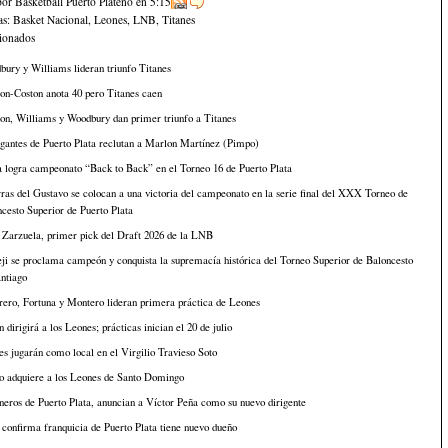
por Basketball Puerto Plateño
en
5:15
as:
Basket Nacional
,
Leones
,
LNB
,
Titanes
cionados
ury y Williams lideran triunfo Titanes
on-Coston anota 40 pero Titanes caen
on, Williams y Woodbury dan primer triunfo a Titanes
gantes de Puerto Plata reclutan a Marlon Martínez (Pimpo)
 logra campeonato “Back to Back” en el Torneo 16 de Puerto Plata
ras del Gustavo se colocan a una victoria del campeonato en la serie final del XXX Torneo de
cesto Superior de Puerto Plata
 Zarzuela, primer pick del Draft 2026 de la LNB
i se proclama campeón y conquista la supremacía histórica del Torneo Superior de Baloncesto
ntiago
ero, Fortuna y Montero lideran primera práctica de Leones
 dirigirá a los Leones; prácticas inician el 20 de julio
s jugarán como local en el Virgilio Travieso Soto
o adquiere a los Leones de Santo Domingo
eros de Puerto Plata, anuncian a Víctor Peña como su nuevo dirigente
onfirma franquicia de Puerto Plata tiene nuevo dueño