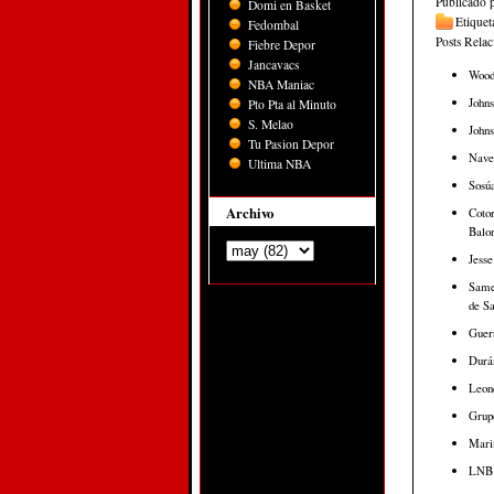
Publicado 
Domi en Basket
Etiquet
Fedombal
Posts Rela
Fiebre Depor
Jancavacs
Woodb
NBA Maniac
Johns
Pto Pta al Minuto
S. Melao
Johns
Tu Pasion Depor
Nave
Ultima NBA
Sosúa
Archivo
Cotor
Balon
Jesse
Samej
de Sa
Guerr
Durán
Leone
Grup
Marin
LNB c