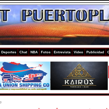
s Deportes
Chat
NBA
Fotos
Entrevista
Video
Publicidad
17