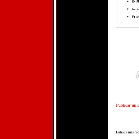
INDEV
Inici
El de
Publicar un 
Entrada más rec