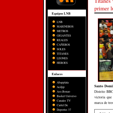
Titanes
primer l
Equipos LNB
LNB
MARINEROS
METROS
GIGANTES
REALES
CAÑEROS
SOLES
TITANES
LEONES
HEROES
Enlaces
Abapplata
Santo Dom
Acdpp
Distrito BBC
Aso.Bonao
Basket Universo
victoria que
Canales TV
marca de tres
Cartel De
Deportes 37