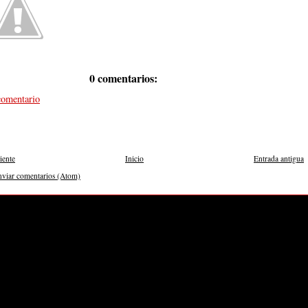
0 comentarios:
comentario
iente
Inicio
Entrada antigua
nviar comentarios (Atom)