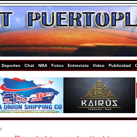
s Deportes
Chat
NBA
Fotos
Entrevista
Video
Publicidad
13