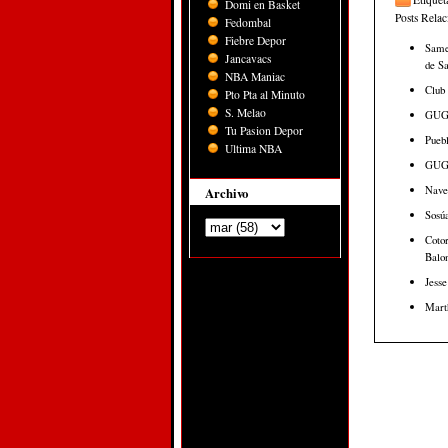
Domi en Basket
Posts Rela
Fedombal
Fiebre Depor
Samej
Jancavacs
de Sa
NBA Maniac
Club
Pto Pta al Minuto
S. Melao
GUG 
Tu Pasion Depor
Pueb
Ultima NBA
GUG P
Nave
Archivo
Sosúa
Cotor
Balon
Jesse
Marth