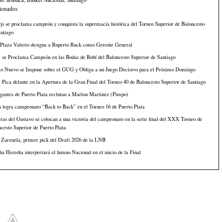
cionados
i se proclama campeón y conquista la supremacía histórica del Torneo Superior de Baloncesto
ntiago
 Plaza Valerio designa a Ruperto Ruck como Gerente General
se Proclama Campeón en las Bodas de Rubí del Baloncesto Superior de Santiago
lo Nuevo se Impone sobre el GUG y Obliga a un Juego Decisivo para el Próximo Domingo
ica delante en la Apertura de la Gran Final del Torneo 40 de Baloncesto Superior de Santiago
gantes de Puerto Plata reclutan a Marlon Martínez (Pimpo)
 logra campeonato “Back to Back” en el Torneo 16 de Puerto Plata
ras del Gustavo se colocan a una victoria del campeonato en la serie final del XXX Torneo de
cesto Superior de Puerto Plata
 Zarzuela, primer pick del Draft 2026 de la LNB
a Heredia interpretará el himno Nacional en el inicio de la Final