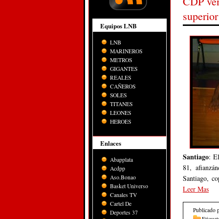
CDP venc
Equipos LNB
LNB
MARINEROS
METROS
GIGANTES
REALES
CAÑEROS
SOLES
TITANES
LEONES
HEROES
Enlaces
Santiago
: E
Abapplata
81, afianzá
Acdpp
Aso.Bonao
Santiago, co
Basket Universo
Leer Mas
Canales TV
Cartel De
Publicado 
Deportes 37
Etiquet