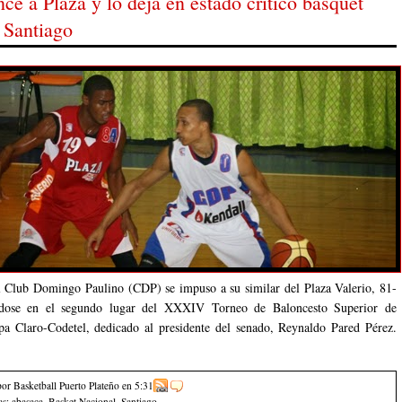
e a Plaza y lo deja en estado crítico básquet
l Club Domingo Paulino (CDP) se impuso a su similar del Plaza Valerio, 81-
ndose en el segundo lugar del XXXIV Torneo de Baloncesto Superior de
pa Claro-Codetel, dedicado al presidente del senado, Reynaldo Pared Pérez.
por Basketball Puerto Plateño
en
5:31
as:
abasaca
,
Basket Nacional
,
Santiago