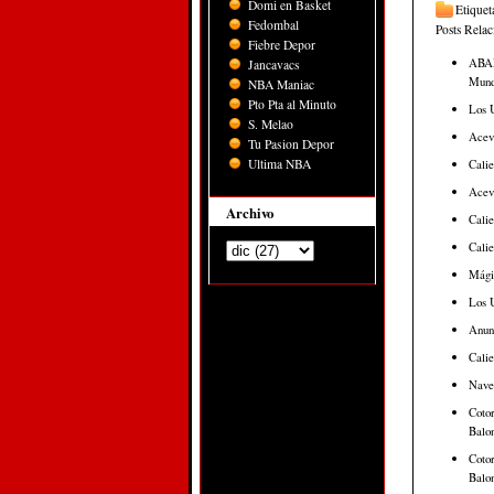
Domi en Basket
Etiquet
Fedombal
Posts Rela
Fiebre Depor
ABAP
Jancavacs
Mund
NBA Maniac
Pto Pta al Minuto
Los 
S. Melao
Aceve
Tu Pasion Depor
Ultima NBA
Calie
Aceve
Archivo
Calie
Calie
Mági
Los U
Anun
Calie
Nave
Cotor
Balon
Cotor
Balon