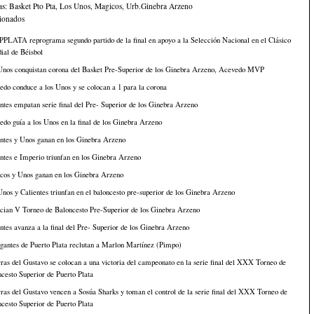
as:
Basket Pto Pta
,
Los Unos
,
Magicos
,
Urb.Ginebra Arzeno
cionados
PLATA reprograma segundo partido de la final en apoyo a la Selección Nacional en el Clásico
ial de Béisbol
Unos conquistan corona del Basket Pre-Superior de los Ginebra Arzeno, Acevedo MVP
do conduce a los Unos y se colocan a 1 para la corona
ntes empatan serie final del Pre- Superior de los Ginebra Arzeno
do guía a los Unos en la final de los Ginebra Arzeno
ntes y Unos ganan en los Ginebra Arzeno
ntes e Imperio triunfan en los Ginebra Arzeno
cos y Unos ganan en los Ginebra Arzeno
nos y Calientes triunfan en el baloncesto pre-superior de los Ginebra Arzeno
cian V Torneo de Baloncesto Pre-Superior de los Ginebra Arzeno
ntes avanza a la final del Pre- Superior de los Ginebra Arzeno
gantes de Puerto Plata reclutan a Marlon Martínez (Pimpo)
ras del Gustavo se colocan a una victoria del campeonato en la serie final del XXX Torneo de
cesto Superior de Puerto Plata
ras del Gustavo vencen a Sosúa Sharks y toman el control de la serie final del XXX Torneo de
cesto Superior de Puerto Plata