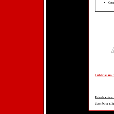
Cotor
Publicar un 
Entrada más rec
Suscribirse a:
E