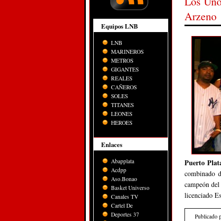
Los Uno
Equipos LNB
LNB
MARINEROS
METROS
GIGANTES
REALES
CAÑEROS
SOLES
TITANES
LEONES
HEROES
Enlaces
Abapplata
Puerto Pla
Acdpp
combinado d
Aso.Bonao
campeón del 
Basket Universo
licenciado E
Canales TV
Cartel De
Deportes 37
Publicado 