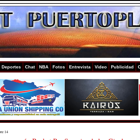
s Deportes
Chat
NBA
Fotos
Entrevista
Video
Publicidad
bre 14