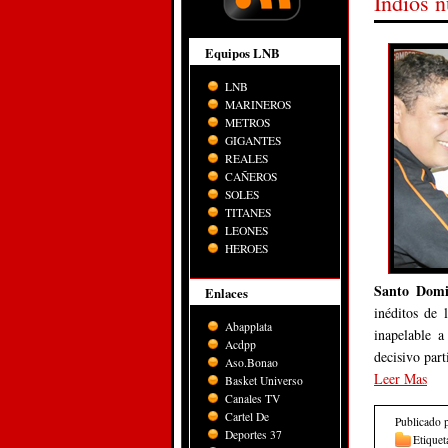
Indios 
Equipos LNB
LNB
MARINEROS
METROS
GIGANTES
REALES
CAÑEROS
SOLES
TITANES
LEONES
HEROES
Santo Domi
Enlaces
inéditos de
Abapplata
inapelable a
Acdpp
decisivo part
Aso.Bonao
Leer Mas
Basket Universo
Canales TV
Cartel De
Publicado 
Deportes 37
Etiquet