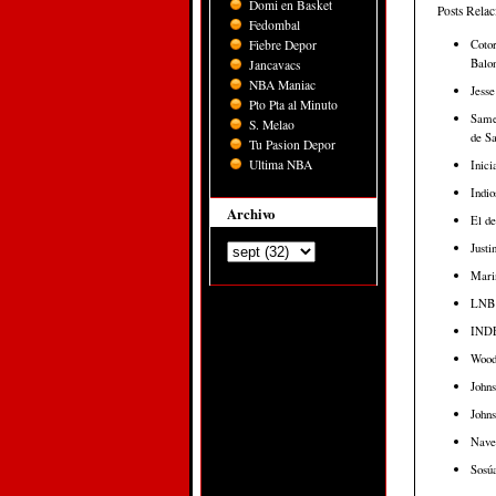
Domi en Basket
Posts Rela
Fedombal
Cotor
Fiebre Depor
Balon
Jancavacs
NBA Maniac
Jesse
Pto Pta al Minuto
Samej
S. Melao
de Sa
Tu Pasion Depor
Ultima NBA
Inici
Indio
Archivo
El de
Justi
Marin
LNB c
INDEV
Woodb
Johns
Johns
Nave
Sosúa