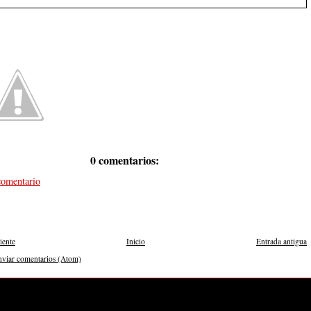
0 comentarios:
comentario
iente
Inicio
Entrada antigua
nviar comentarios (Atom)