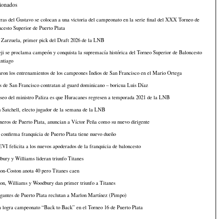
cionados
ras del Gustavo se colocan a una victoria del campeonato en la serie final del XXX Torneo de
cesto Superior de Puerto Plata
 Zarzuela, primer pick del Draft 2026 de la LNB
i se proclama campeón y conquista la supremacía histórica del Torneo Superior de Baloncesto
ntiago
aron los entrenamientos de los campeones Indios de San Francisco en el Mario Ortega
s de San Francisco contratan al guard dominicano – boricua Luis Díaz
seo del ministro Paliza es que Huracanes regresen a temporada 2021 de la LNB
n Satchell, electo jugador de la semana de la LNB
eros de Puerto Plata, anuncian a Víctor Peña como su nuevo dirigente
onfirma franquicia de Puerto Plata tiene nuevo dueño
I felicita a los nuevos apoderados de la franquicia de baloncesto
ury y Williams lideran triunfo Titanes
on-Coston anota 40 pero Titanes caen
on, Williams y Woodbury dan primer triunfo a Titanes
gantes de Puerto Plata reclutan a Marlon Martínez (Pimpo)
 logra campeonato “Back to Back” en el Torneo 16 de Puerto Plata