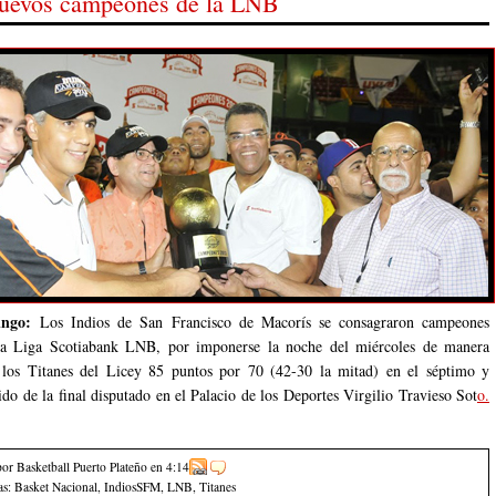
nuevos campeones de la LNB
ngo:
Los Indios de San Francisco de Macorís se consagraron campeones
 la Liga Scotiabank LNB, por imponerse la noche del miércoles de manera
 los Titanes del Licey 85 puntos por 70 (42-30 la mitad) en el séptimo y
ido de la final disputado en el Palacio de los Deportes Virgilio Travieso Sot
o.
por Basketball Puerto Plateño
en
4:14
as:
Basket Nacional
,
IndiosSFM
,
LNB
,
Titanes