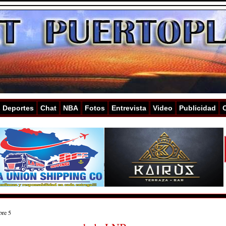
s Deportes
Chat
NBA
Fotos
Entrevista
Video
Publicidad
bre 5