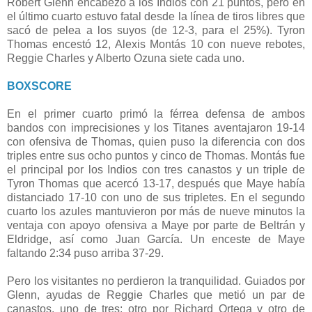
Robert Glenn encabezó a los Indios con 21 puntos, pero en
el último cuarto estuvo fatal desde la línea de tiros libres que
sacó de pelea a los suyos (de 12-3, para el 25%). Tyron
Thomas encestó 12, Alexis Montás 10 con nueve rebotes,
Reggie Charles y Alberto Ozuna siete cada uno.
BOXSCORE
En el primer cuarto primó la férrea defensa de ambos
bandos con imprecisiones y los Titanes aventajaron 19-14
con ofensiva de Thomas, quien puso la diferencia con dos
triples entre sus ocho puntos y cinco de Thomas. Montás fue
el principal por los Indios con tres canastos y un triple de
Tyron Thomas que acercó 13-17, después que Maye había
distanciado 17-10 con uno de sus tripletes. En el segundo
cuarto los azules mantuvieron por más de nueve minutos la
ventaja con apoyo ofensiva a Maye por parte de Beltrán y
Eldridge, así como Juan García. Un enceste de Maye
faltando 2:34 puso arriba 37-29.
Pero los visitantes no perdieron la tranquilidad. Guiados por
Glenn, ayudas de Reggie Charles que metió un par de
canastos, uno de tres; otro por Richard Ortega y otro de