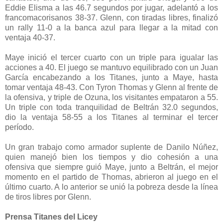
Eddie Elisma a las 46.7 segundos por jugar, adelantó a los
francomacorisanos 38-37. Glenn, con tiradas libres, finalizó
un rally 11-0 a la banca azul para llegar a la mitad con
ventaja 40-37.
Maye inició el tercer cuarto con un triple para igualar las
acciones a 40. El juego se mantuvo equilibrado con un Juan
García encabezando a los Titanes, junto a Maye, hasta
tomar ventaja 48-43. Con Tyron Thomas y Glenn al frente de
la ofensiva, y triple de Ozuna, los visitantes empataron a 55.
Un triple con toda tranquilidad de Beltrán 32.0 segundos,
dio la ventaja 58-55 a los Titanes al terminar el tercer
período.
Un gran trabajo como armador suplente de Danilo Núñez,
quien manejó bien los tiempos y dio cohesión a una
ofensiva que siempre guió Maye, junto a Beltrán, el mejor
momento en el partido de Thomas, abrieron al juego en el
último cuarto. A lo anterior se unió la pobreza desde la línea
de tiros libres por Glenn.
Prensa Titanes del Licey