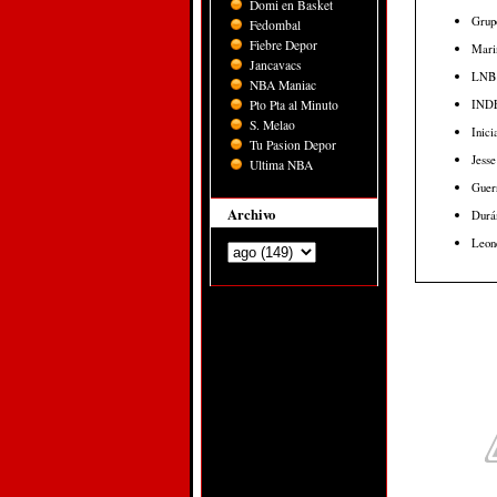
Domi en Basket
Grup
Fedombal
Fiebre Depor
Marin
Jancavacs
LNB c
NBA Maniac
INDEV
Pto Pta al Minuto
S. Melao
Inici
Tu Pasion Depor
Jesse
Ultima NBA
Guerr
Archivo
Durán
Leone