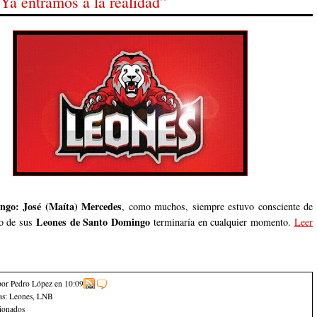
Ya entramos a la realidad”
ngo:
José (Maíta) Mercedes
, como muchos, siempre estuvo consciente de
Leones de Santo Domingo
to de sus
terminaría en cualquier momento.
Leer
por Pedro López
en
10:09
as:
Leones
,
LNB
cionados