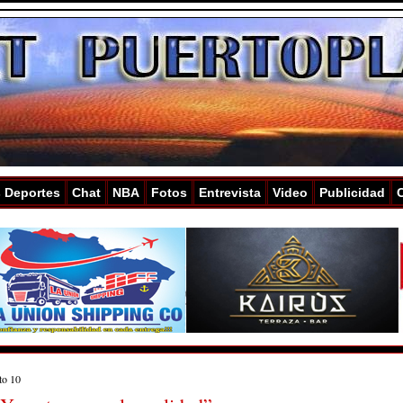
s Deportes
Chat
NBA
Fotos
Entrevista
Video
Publicidad
to 10