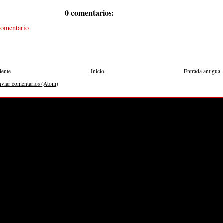
0 comentarios:
comentario
iente
Inicio
Entrada antigua
nviar comentarios (Atom)