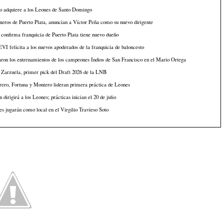
o adquiere a los Leones de Santo Domingo
eros de Puerto Plata, anuncian a Víctor Peña como su nuevo dirigente
onfirma franquicia de Puerto Plata tiene nuevo dueño
I felicita a los nuevos apoderados de la franquicia de baloncesto
aron los entrenamientos de los campeones Indios de San Francisco en el Mario Ortega
 Zarzuela, primer pick del Draft 2026 de la LNB
ero, Fortuna y Montero lideran primera práctica de Leones
 dirigirá a los Leones; prácticas inician el 20 de julio
s jugarán como local en el Virgilio Travieso Soto