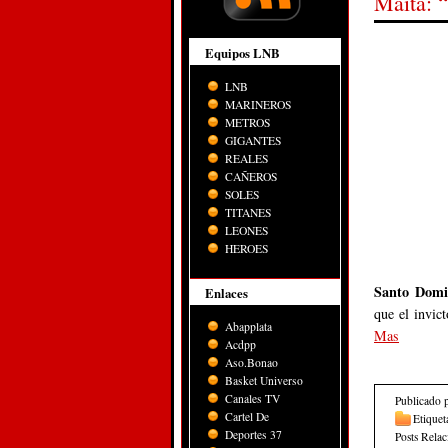
Maíta: “
Equipos LNB
LNB
MARINEROS
METROS
GIGANTES
REALES
CAÑEROS
SOLES
TITANES
LEONES
HEROES
Santo Domi
Enlaces
que el invic
Abapplata
Mas
Acdpp
Aso.Bonao
Basket Universo
Canales TV
Publicado 
Cartel De
Etiquet
Deportes 37
Posts Rela