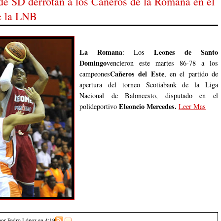
de SD derrotan a los Cañeros de la Romana en el
de la LNB
La Romana
Leones de Santo
: Los
Domingo
vencieron este martes 86-78 a los
Cañeros del Este
campeones
, en el partido de
apertura del torneo Scotiabank de la Liga
Nacional de Baloncesto, disputado en el
Eleoncio Mercedes.
polideportivo
Leer Mas
por Pedro López
en
4:19