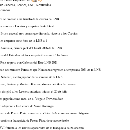
as:
Cañeros
,
Leones
,
LNB
,
Resultados
cionados
s se colocan a un triunfo de la corona de LNB
es vencen a Cocolos y empatan Serie Final
Brock encestó tres puntos que dieron la victoria a los Cocolos
os empatan serie final de la LNB a 1
 Zarzuela, primer pick del Draft 2026 de la LNB
os del Este dan inicio a sus prácticas con to’ lo Power
 Ruiz regresa con Cañeros del Este LNB 2021
seo del ministro Paliza es que Huracanes regresen a temporada 2021 de la LNB
n Satchell, electo jugador de la semana de la LNB
ero, Fortuna y Montero lideran primera práctica de Leones
 dirigirá a los Leones; prácticas inician el 20 de julio
s jugarán como local en el Virgilio Travieso Soto
o adquiere a los Leones de Santo Domingo
eros de Puerto Plata, anuncian a Víctor Peña como su nuevo dirigente
onfirma franquicia de Puerto Plata tiene nuevo dueño
I felicita a los nuevos apoderados de la franquicia de baloncesto