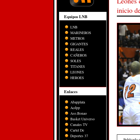
Leones 
inicio 
Equipos LNB
LNB
MARINEROS
METROS
GIGANTES
REALES
CAÑEROS
SOLES
TITANES
LEONES
HEROES
Enlaces
Abapplata
Acdpp
Aso.Bonao
Basket Universo
Canales TV
Cartel De
Deportes 37
Publicado 