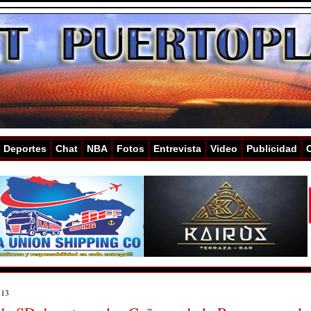
s Deportes
Chat
NBA
Fotos
Entrevista
Video
Publicidad
 13