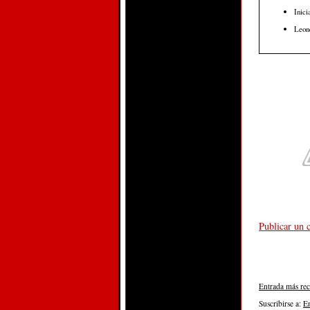
Inici
Leon
Publicar un 
Entrada más rec
Suscribirse a:
E