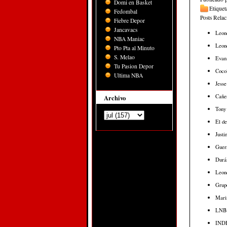
Domi en Basket
Etiquet
Fedombal
Posts Rela
Fiebre Depor
Jancavacs
Leone
NBA Maniac
Leon
Pto Pta al Minuto
S. Melao
Evan 
Tu Pasion Depor
Cocol
Ultima NBA
Jesse
Cañer
Archivo
Tony
El de
Justi
Guerr
Durán
Leone
Grup
Marin
LNB c
INDEV