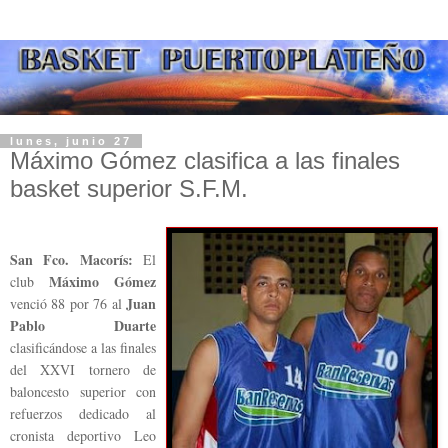
lunes, junio 27
Máximo Gómez clasifica a las finales
San Fco. Macorís:
El
Máximo Gómez
club
Juan
venció 88 por 76 al
Pablo Duarte
clasificándose a las finales
del XXVI tornero de
baloncesto superior con
refuerzos dedicado al
cronista deportivo Leo