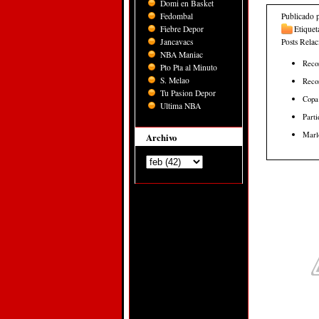
Domi en Basket
Fedombal
Publicado 
Fiebre Depor
Etiquet
Jancavacs
Posts Rela
NBA Maniac
Recor
Pto Pta al Minuto
S. Melao
Recon
Tu Pasion Depor
Copa
Ultima NBA
Parti
Marl
Archivo