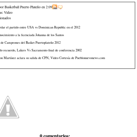
por Basketball Puerto Plateño
en
2:09
as:
Video
cionados
dar el partido entre USA vs Dominican Republic en el 2012
ocimiento a la licenciada Johanna de los Santos
 de Campeones del Basket Puertoplateño 2012
do recuerdo, Lakers Vs Sacramento final de conferencia 2002
on Martínez aclara su salida de CPN, Video Cortesía de Pueblonuevonews.com
0 comentarios: