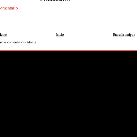
comentario
iente
Inicio
Entrada antigua
nviar comentarios (Atom)