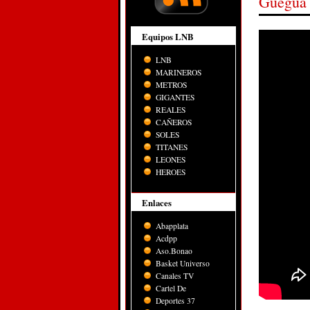
Guegua 
Equipos LNB
LNB
MARINEROS
METROS
GIGANTES
REALES
CAÑEROS
SOLES
TITANES
LEONES
HEROES
Enlaces
Abapplata
Acdpp
Aso.Bonao
Basket Universo
Canales TV
Cartel De
Deportes 37