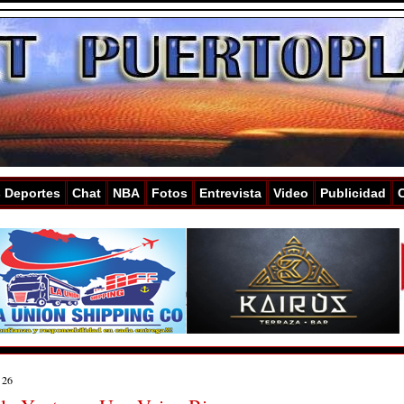
s Deportes
Chat
NBA
Fotos
Entrevista
Video
Publicidad
 26