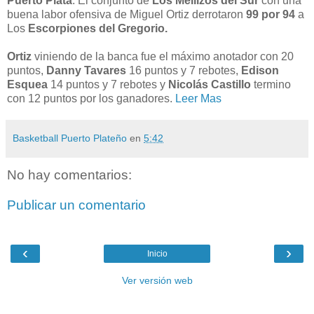
Puerto Plata
: El conjunto de
Los Mellizos del Sur
con una
buena labor ofensiva de Miguel Ortiz derrotaron
99 por 94
a
Los
Escorpiones del Gregorio.
Ortiz
viniendo de la banca fue el máximo anotador con 20
puntos,
Danny Tavares
16 puntos y 7 rebotes,
Edison
Esquea
14 puntos y 7 rebotes y
Nicolás Castillo
termino
con 12 puntos por los ganadores.
Leer Mas
Basketball Puerto Plateño
en
5:42
No hay comentarios:
Publicar un comentario
‹
›
Inicio
Ver versión web