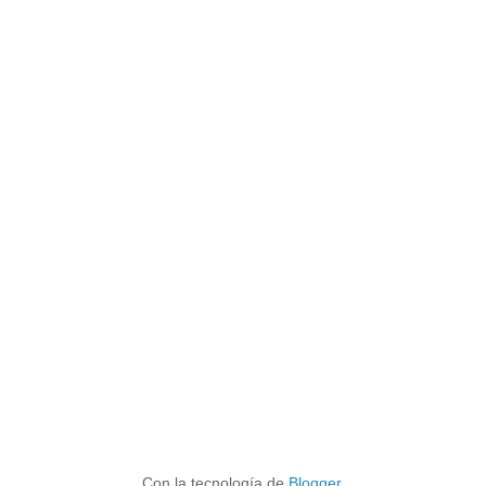
Con la tecnología de
Blogger
.