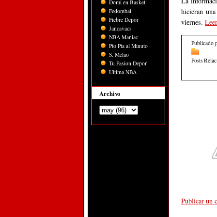
La informaci
Domi en Basket
hicieran una
Fedombal
Fiebre Depor
viernes.
Lee
Jancavacs
NBA Maniac
Publicado 
Pto Pta al Minuto
S. Melao
Posts Rela
Tu Pasion Depor
Ultima NBA
Archivo
Publicar un 