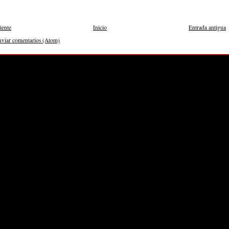
iente
Inicio
Entrada antigua
nviar comentarios (Atom)