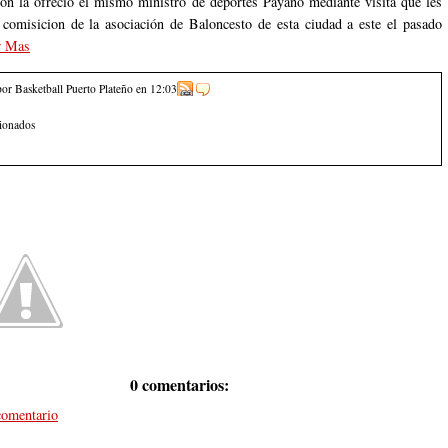
ón la ofreció el mismo ministro de deportes Payano mediante visita que les
 comisicion de la asociación de Baloncesto de esta ciudad a este el pasado
r Mas
por Basketball Puerto Plateño
en
12:03
cionados
0 comentarios:
comentario