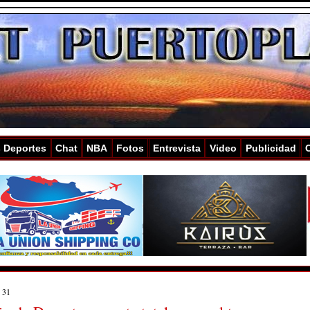
s Deportes
Chat
NBA
Fotos
Entrevista
Video
Publicidad
 31