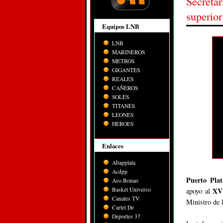
Secretar
superior
Equipos LNB
LNB
MARINEROS
METROS
GIGANTES
REALES
CAÑEROS
SOLES
TITANES
LEONES
HEROES
Enlaces
Abapplata
Acdpp
Puerto Plat
Aso.Bonao
Basket Universo
XVI
apoyo al
Canales TV
Ministro de 
Cartel De
Deportes 37