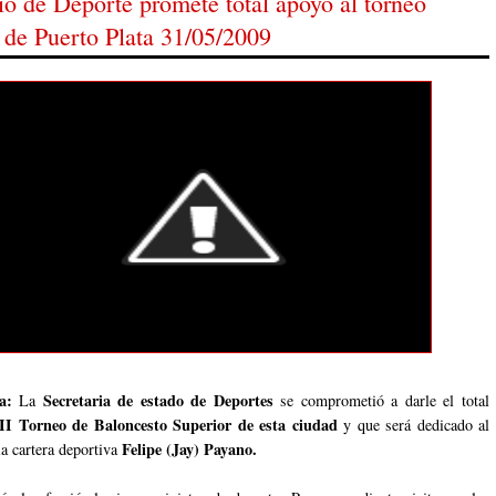
io de Deporte promete total apoyo al torneo
 de Puerto Plata 31/05/2009
a:
Secretaria de estado de Deportes
La
se comprometió a darle el total
I Torneo de Baloncesto Superior de esta ciudad
y que será dedicado al
Felipe (Jay) Payano.
la cartera deportiva