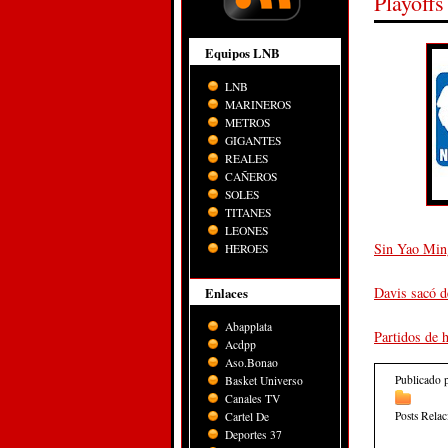
Playoff
Equipos LNB
LNB
MARINEROS
METROS
GIGANTES
REALES
CAÑEROS
SOLES
TITANES
LEONES
Sin Yao Ming
HEROES
Davis sacó d
Enlaces
Abapplata
Partidos de 
Acdpp
Aso.Bonao
Publicado 
Basket Universo
Canales TV
Posts Rela
Cartel De
Deportes 37