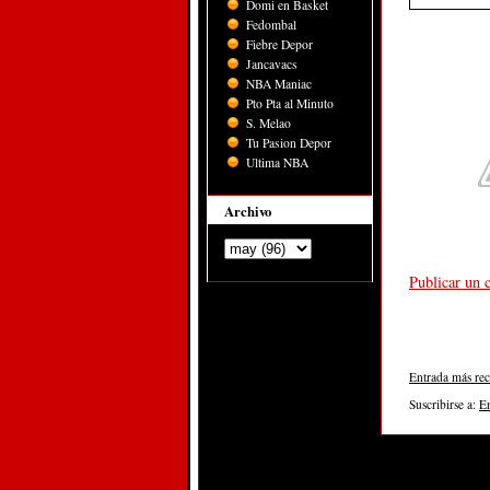
Domi en Basket
Fedombal
Fiebre Depor
Jancavacs
NBA Maniac
Pto Pta al Minuto
S. Melao
Tu Pasion Depor
Ultima NBA
Archivo
Publicar un 
Entrada más rec
Suscribirse a:
E