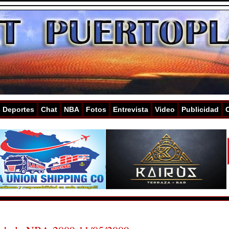
s Deportes
Chat
NBA
Fotos
Entrevista
Video
Publicidad