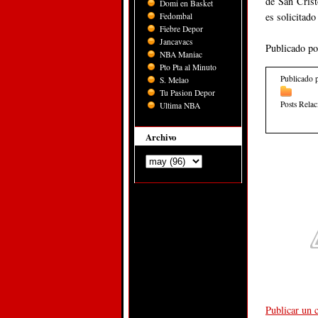
de San Crist
Domi en Basket
es solicitado
Fedombal
Fiebre Depor
Jancavacs
Publicado p
NBA Maniac
Pto Pta al Minuto
Publicado 
S. Melao
Tu Pasion Depor
Posts Rela
Ultima NBA
Archivo
Publicar un 