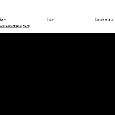
iente
Inicio
Entrada antigua
nviar comentarios (Atom)