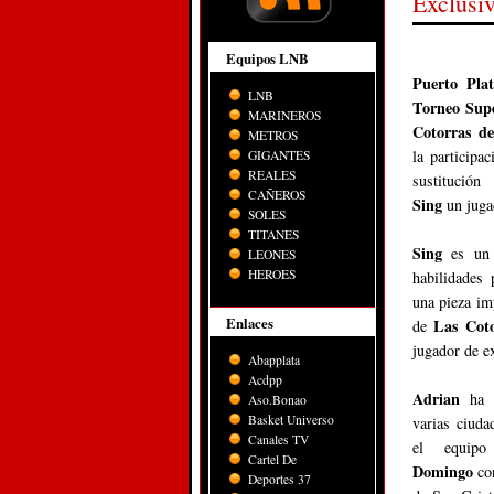
Exclusi
Equipos LNB
Puerto Pla
LNB
Torneo Supe
MARINEROS
Cotorras de
METROS
la participa
GIGANTES
REALES
sustitució
CAÑEROS
Sing
un jugad
SOLES
TITANES
Sing
es un 
LEONES
HEROES
habilidades 
una pieza im
Enlaces
Las Cot
de
jugador de ex
Abapplata
Acdpp
Adrian
ha p
Aso.Bonao
Basket Universo
varias ciud
Canales TV
el equip
Cartel De
Domingo
con
Deportes 37