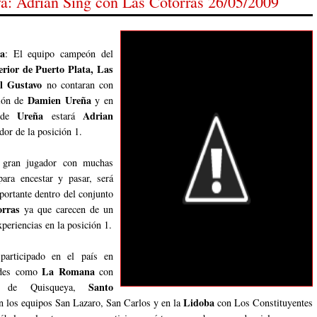
va: Adrian Sing con Las Cotorras 26/05/2009
ta
: El equipo campeón del
rior de Puerto Plata,
Las
l Gustavo
no contaran con
Damien Ureña
ción de
y en
Ureña
Adrian
n de
estará
or de la posición 1.
gran jugador con muchas
para encestar y pasar, será
portante dentro del conjunto
orras
ya que carecen de un
periencias en la posición 1.
articipado en el país en
La Romana
ades como
con
Santo
o de Quisqueya,
Lidoba
 los equipos San Lazaro, San Carlos y en la
con Los Constituyentes