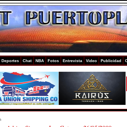
s Deportes
Chat
NBA
Fotos
Entrevista
Video
Publicidad
6