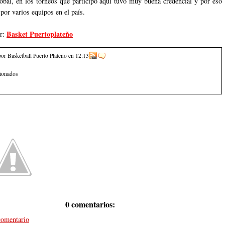
óbal, en los torneos que participo aquí tuvo muy buena credencial y por eso
 por varios equipos en el país.
Basket Puertoplateño
or:
por Basketball Puerto Plateño
en
12:13
cionados
0 comentarios:
comentario