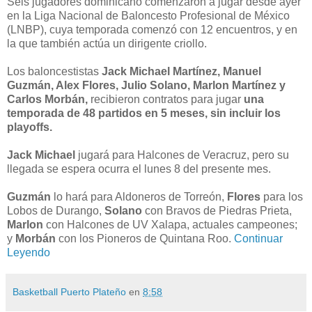
Seis jugadores dominicano comenzaron a jugar desde ayer
en la Liga Nacional de Baloncesto Profesional de México
(LNBP), cuya temporada comenzó con 12 encuentros, y en
la que también actúa un dirigente criollo.
Los baloncestistas
Jack Michael Martínez, Manuel
Guzmán, Alex Flores, Julio Solano, Marlon Martínez y
Carlos Morbán,
recibieron contratos para jugar
una
temporada de 48 partidos en 5 meses, sin incluir los
playoffs.
Jack Michael
jugará para Halcones de Veracruz, pero su
llegada se espera ocurra el lunes 8 del presente mes.
Guzmán
lo hará para Aldoneros de Torreón,
Flores
para los
Lobos de Durango,
Solano
con Bravos de Piedras Prieta,
Marlon
con Halcones de UV Xalapa, actuales campeones;
y
Morbán
con los Pioneros de Quintana Roo.
Continuar
Leyendo
Basketball Puerto Plateño
en
8:58