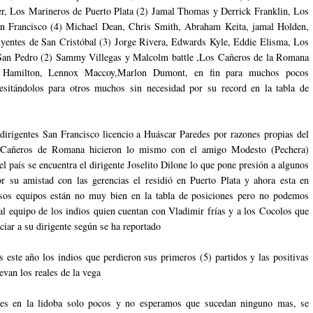
r, Los Marineros de Puerto Plata (2) Jamal Thomas y Derrick Franklin, Los
an Francisco (4) Michael Dean, Chris Smith, Abraham Keita, jamal Holden,
yentes de San Cristóbal (3) Jorge Rivera, Edwards Kyle, Eddie Elisma, Los
San Pedro (2) Sammy Villegas y Malcolm battle ,Los Cañeros de la Romana
 Hamilton, Lennox Maccoy,Marlon Dumont, en fin para muchos pocos
esitándolos para otros muchos sin necesidad por su record en la tabla de
dirigentes San Francisco licencio a Huáscar Paredes por razones propias del
Cañeros de Romana hicieron lo mismo con el amigo Modesto (Pechera)
el país se encuentra el dirigente Joselito Dilone lo que pone presión a algunos
or su amistad con las gerencias el residió en Puerto Plata y ahora esta en
esos equipos están no muy bien en la tabla de posiciones pero no podemos
 al equipo de los indios quien cuentan con Vladimir frías y a los Cocolos que
ciar a su dirigente según se ha reportado
s este año los indios que perdieron sus primeros (5) partidos y las positivas
levan los reales de la vega
tes en la lidoba solo pocos y no esperamos que sucedan ninguno mas, se