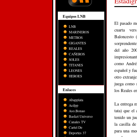
Estadig
Equipos LNB
El pasado me
LNB
cuarta ve
MARINEROS
Baloncesto 
METROS
sorprendente
GIGANTES
REALES
del año 20
CAÑEROS
impresionan
SOLES
como Andrés
TITANES
español y fue
LEONES
HEROES
otro extranj
juega como 
Enlaces
los Reales e
Abapplata
La entrega 
Acdpp
tata) que el
Aso.Bonao
Basket Universo
tenido un ju
Canales TV
la casilla 
Cartel De
para una med
Deportes 37