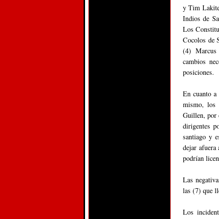
y Tim Lakite
Indios de S
Los Constitu
Cocolos de 
(4) Marcus
cambios nec
posiciones.
En cuanto a 
mismo, los 
Guillen, por 
dirigentes p
santiago y 
dejar afuera
podrían licen
Las negativa
las (7) que l
Los inciden