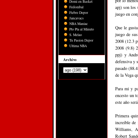
por lo menos
Domi en Basket
apj) son los 
Fedombal
Fiebre Depor
juego en con
Jancavacs
NBA Maniac
Que le gusta
Pto Pta al Minuto
juego de sus
S. Melao
Tu Pasion Depor
2008 (12.3 p
Ultima NBA
2008 (9.8) 
ppj) y Andr
Archivo
defensiva y 
pasado (88.4
de la Vega q
Para mi y pa
encesto un t
este año ser
Primera quin
increíble de
Williams, A
Robert Sande