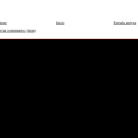
iente
Inicio
Entrada antigua
nviar comentarios (Atom)