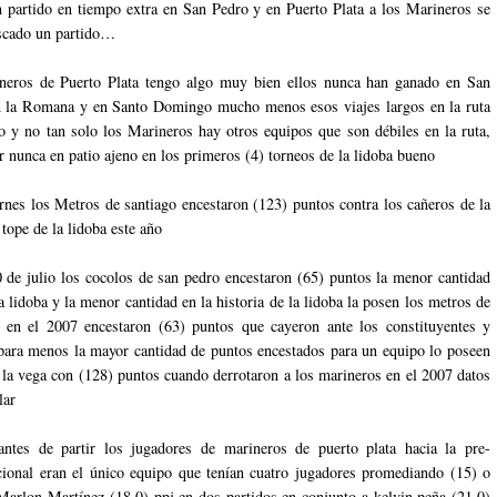
 partido en tiempo extra en San Pedro y en Puerto Plata a los Marineros se
iscado un partido…
neros de Puerto Plata tengo algo muy bien ellos nunca han ganado en San
n la Romana y en Santo Domingo mucho menos esos viajes largos en la ruta
to y no tan solo los Marineros hay otros equipos que son débiles en la ruta,
r nunca en patio ajeno en los primeros (4) torneos de la lidoba bueno
rnes los Metros de santiago encestaron (123) puntos contra los cañeros de la
tope de la lidoba este año
 de julio los cocolos de san pedro encestaron (65) puntos la menor cantidad
a lidoba y la menor cantidad en la historia de la lidoba la posen los metros de
 en el 2007 encestaron (63) puntos que cayeron ante los constituyentes y
ara menos la mayor cantidad de puntos encestados para un equipo lo poseen
e la vega con (128) puntos cuando derrotaron a los marineros en el 2007 datos
lar
antes de partir los jugadores de marineros de puerto plata hacia la pre-
cional eran el único equipo que tenían cuatro jugadores promediando (15) o
arlon Martínez (18.0) ppj en dos partidos en conjunto a kelvin peña (21.0)