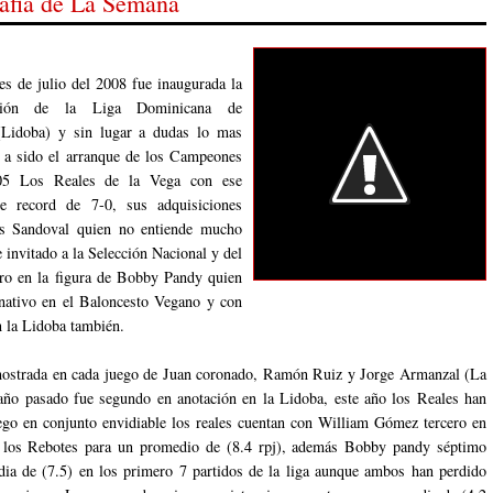
rafia de La Semana
s de julio del 2008 fue inaugurada la
rsión de la Liga Dominicana de
(Lidoba) y sin lugar a dudas lo mas
 a sido el arranque de los Campeones
05 Los Reales de la Vega con ese
te record de 7-0, sus adquisiciones
 Sandoval quien no entiende mucho
 invitado a la Selección Nacional y del
ero en la figura de Bobby Pandy quien
nativo en el Baloncesto Vegano y con
n la Lidoba también.
mostrada en cada juego de Juan coronado, Ramón Ruiz y Jorge Armanzal (La
 año pasado fue segundo en anotación en la Lidoba, este año los Reales han
ego en conjunto envidiable los reales cuentan con William Gómez tercero en
de los Rebotes para un promedio de (8.4 rpj), además Bobby pandy séptimo
ia de (7.5) en los primero 7 partidos de la liga aunque ambos han perdido