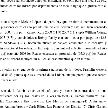
 un juego Juan coronado quien en asistencias es sexto para una media de (4.2
únicos entre los lideres por departamentos de toda la liga que significa esto el
junto.
 a su dirigente Melvin López , de parte hay que resaltar el incremento en el
 jugadores entre el año pasado que no clasificaron y este año Juan coronado
pj) 2007 (3.5 ppj) ,Ramón Ruiz 2008 (11.9) 2007 (11.8 ppj) William Gómez
2007 (8.7) y sumándoles a Bobby Pandy con una media por juego de (12.8
és Sandoval (12.4) hacen un núcleo de nativos envidiable a la ofensiva y
sin mencional los refuerzos Extranjeros, en tanto el colectivo promedio el año
 ppj) este año 2008 los Reales encestan un promedio de (95.3 ppj) los Reales
ue en su record incluyen un 4-0 en su casa mientras que en la ruta 2-0
ra todos es el equipo de la primera quincena de la lidoba, Franklin western
otal de 43 puntos que es el record de la Lidoba aunque pienso que ese record
á quebrantado.
cena de la Lidoba crisis en el país pero ya han sido contratados un total
 refuerzos por Ej. los Reales de la Vega un total (4) Damon Williams, paúl
lex Caccomo y Jhon Jackson, Los Metros de Santiago (4) Alvin snow,
rs,Antoine broxie y Carlt Elliot, Las Panteras del Distrito (2) Chris Garnett