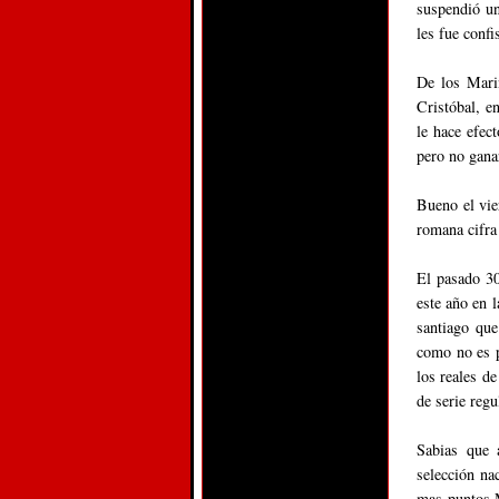
suspendió un
les fue conf
De los Mari
Cristóbal, e
le hace efec
pero no gana
Bueno el vie
romana cifra 
El pasado 30
este año en l
santiago que
como no es p
los reales d
de serie regu
Sabias que 
selección na
mas puntos M