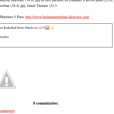
morban (18.4) ppj, Jamal Thomas (21.5.
Martinez // Para:
http://www.basketpuertoplata.blogspot.com/
por Basketball Puerto Plateño
en
12:33
cionados
0 comentarios:
comentario