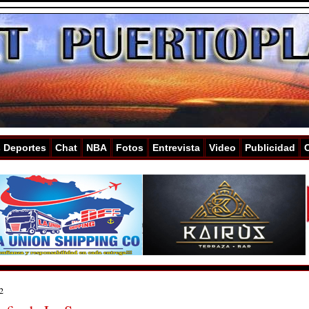
s Deportes
Chat
NBA
Fotos
Entrevista
Video
Publicidad
 2