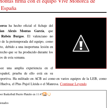
Montas firma con el equipo Vive Monorca de
 España
orca
ha hecho oficial el fichaje del
tian Alexis Montas García
, que
Rubén Burgos
a
. El valenciano no
e de la pretemporada del equipo, como
sto, debido a una inoportuna lesión en
recho que se ha producido durante los
os de esta semana.
see una amplia experiencia en el
español, prueba de ello está en su
deportiva. Ha militado en ACB así como en varios equipos de la LEB, como
 Huelva, el Plus Pujol Lleida o el Manresa.
Continuar Leyendo
por Basketball Puerto Plateño
en
11:47
cionados