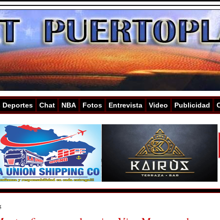
s Deportes
Chat
NBA
Fotos
Entrevista
Video
Publicidad
5