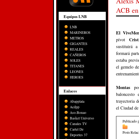
Alexis 
ACB en
Equipos LNB
LNB
El ViveMen
MARINEROS
METROS
Cris
pívot
GIGANTES
sustituirá 
REALES
formará part
CAÑEROS
estaba previ
SOLES
TITANES
el gemelo de
LEONES
entrenamient
HEROES
Montas
po
Enlaces
baloncesto 
trayectoria 
Abapplata
Acdpp
el Ciudad de
Aso.Bonao
Basket Universo
Publicado 
Canales TV
Cartel De
Posts Rela
Deportes 37