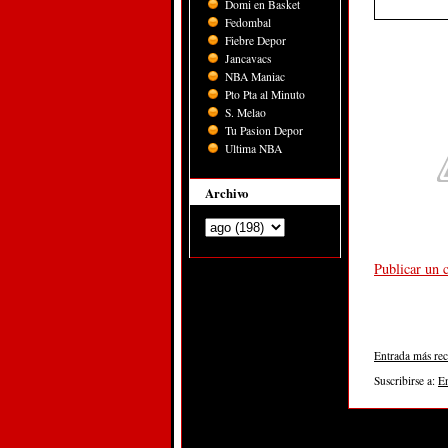
Domi en Basket
Fedombal
Fiebre Depor
Jancavacs
NBA Maniac
Pto Pta al Minuto
S. Melao
Tu Pasion Depor
Ultima NBA
Archivo
Publicar un 
Entrada más rec
Suscribirse a:
E