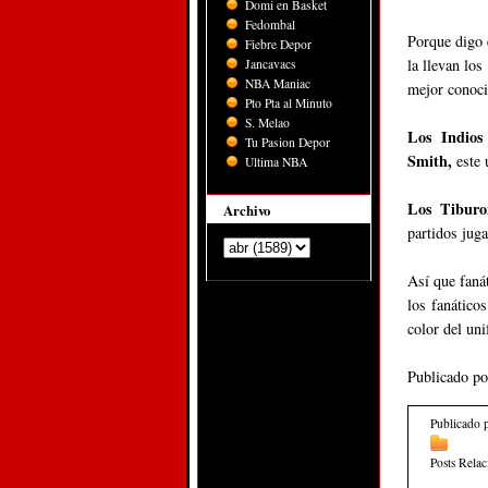
Domi en Basket
Fedombal
Porque digo e
Fiebre Depor
la llevan los
Jancavacs
NBA Maniac
mejor conoc
Pto Pta al Minuto
S. Melao
Los Indios
Tu Pasion Depor
Smith,
este 
Ultima NBA
Los Tibur
Archivo
partidos juga
Así que faná
los fanático
color del un
Publicado p
Publicado 
Posts Rela