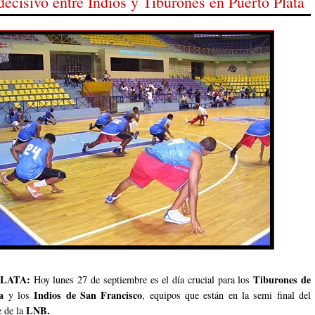
decisivo entre Indios y Tiburones en Puerto Plata
LATA:
Tiburones de
Hoy lunes 27 de septiembre es el día crucial para los
ta
Indios de San Francisco
y los
, equipos que están en la semi final del
LNB.
e de la