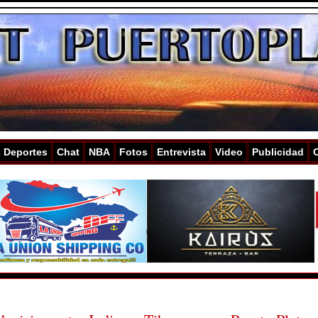
s Deportes
Chat
NBA
Fotos
Entrevista
Video
Publicidad