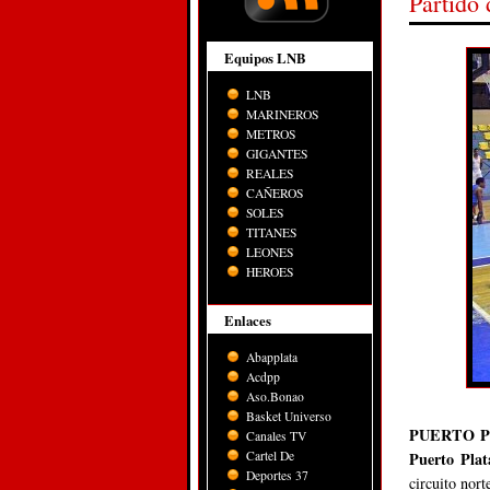
Partido 
Equipos LNB
LNB
MARINEROS
METROS
GIGANTES
REALES
CAÑEROS
SOLES
TITANES
LEONES
HEROES
Enlaces
Abapplata
Acdpp
Aso.Bonao
Basket Universo
PUERTO P
Canales TV
Cartel De
Puerto Pla
Deportes 37
circuito nort