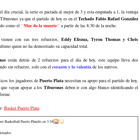
l día crucial, la serie es pactada al mejor de 3 y esta empatada a 1, la ventaja
Techado Fabio Rafael González
 Tiburones ya que el partido de hoy es en el
Mar de la muerte
ido como el ¨
¨ a partir de las 8:30 de la noche.
Eddy Elisma, Tyron Thomas y Chris
vienen con sus tres refuerzos,
ultimo quien no ha demostrado su capacidad total.
ones
están detrás de 2 refuerzos para el día de hoy, este equipo lleva dos
corazón y la valentía
ndo sin refuerzo, solo con el
de los nativos.
Puerto Plata
ticos los jugadores de
necesitan su apoyo para el partido de hoy,
Tiburones
s que vayan apoyar a los
deben ir con algo blanco identificando el
iforme.
or:
Basket Puerto Plata
por Basketball Puerto Plateño
en
3:38
cionados