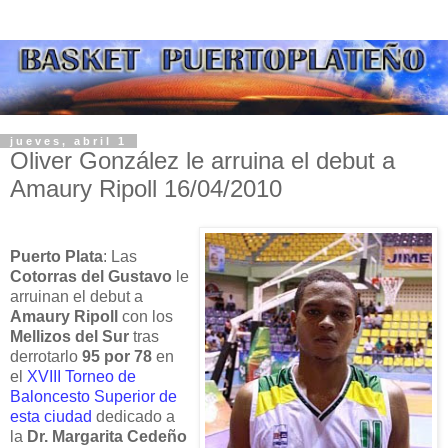
jueves, abril 1
Oliver González le arruina el debut a
Amaury Ripoll 16/04/2010
Puerto Plata
: Las
Cotorras del Gustavo
le
arruinan el debut a
Amaury Ripoll
con los
Mellizos del Sur
tras
derrotarlo
95 por 78
en
el
XVIII Torneo de
Baloncesto Superior de
esta ciudad
dedicado a
la
Dr. Margarita Cedeño