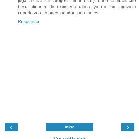
jugar a oliver en categoria menores,dije que ese muchacho
tenia etiqueta de excelente atleta...yo no me equivoco
cuando veo un buen jugador. juan matos.
Responder
‹
›
Inicio
Ver versión web