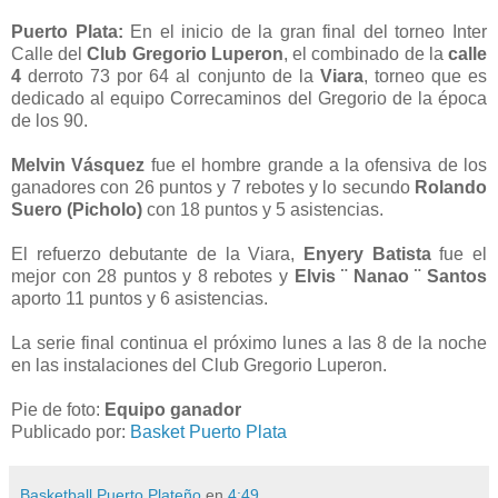
Puerto Plata:
En el inicio de la gran final del torneo Inter
Calle del
Club Gregorio Luperon
, el combinado de la
calle
4
derroto 73 por 64 al conjunto de la
Viara
, torneo que es
dedicado al equipo Correcaminos del Gregorio de la época
de los 90.
Melvin Vásquez
fue el hombre grande a la ofensiva de los
ganadores con 26 puntos y 7 rebotes y lo secundo
Rolando
Suero (Picholo)
con 18 puntos y 5 asistencias.
El refuerzo debutante de la Viara,
Enyery Batista
fue el
mejor con 28 puntos y 8 rebotes y
Elvis ¨ Nanao ¨ Santos
aporto 11 puntos y 6 asistencias.
La serie final continua el próximo lunes a las 8 de la noche
en las instalaciones del Club Gregorio Luperon.
Pie de foto:
Equipo ganador
Publicado por:
Basket Puerto Plata
Basketball Puerto Plateño
en
4:49